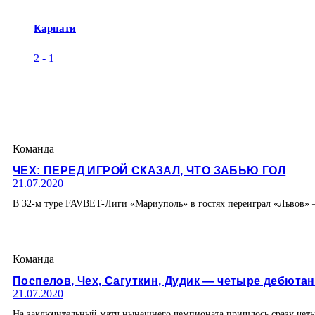
Карпати
2
-
1
Команда
ЧЕХ: ПЕРЕД ИГРОЙ СКАЗАЛ, ЧТО ЗАБЬЮ ГОЛ
21.07.2020
В 32-м туре FAVBET-Лиги «Мариуполь» в гостях переиграл «Львов» —
Команда
Поспелов, Чех, Сагуткин, Дудик — четыре дебюта
21.07.2020
На заключительный матч нынешнего чемпионата пришлось сразу четыр