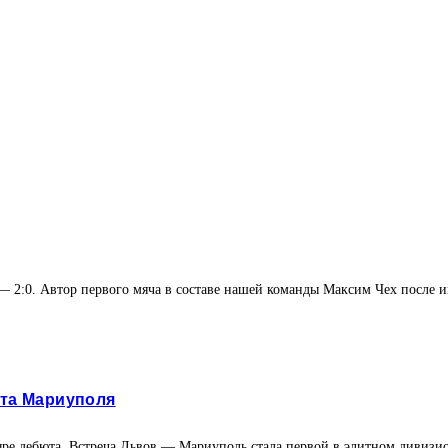
 2:0. Автор первого мяча в составе нашей команды Максим Чех после иг
нта Мариуполя
е дебюта. Встреча Львов — Мариуполь стала первой в элитном дивизион