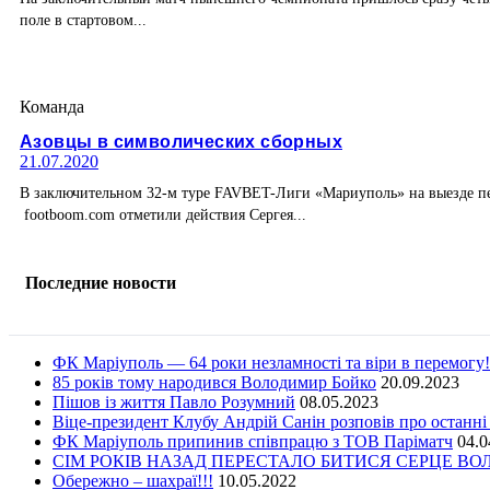
поле в стартовом...
Команда
Азовцы в символических сборных
21.07.2020
В заключительном 32-м туре FAVBET-Лиги «Мариуполь» на выезде пе
footboom.com отметили действия Сергея...
Последние новости
ФК Маріуполь — 64 роки незламності та віри в перемогу!
85 років тому народився Володимир Бойко
20.09.2023
Пішов із життя Павло Розумний
08.05.2023
Віце-президент Клубу Андрій Санін розповів про останні
ФК Маріуполь припинив співпрацю з ТОВ Паріматч
04.0
СІМ РОКІВ НАЗАД ПЕРЕСТАЛО БИТИСЯ СЕРЦЕ В
Обережно – шахраї!!!
10.05.2022