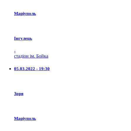
Маріуполь
Iнгулець
-
стадіон ім. Бойка
05.03.2022 - 19:30
Зоря
Маріуполь
-