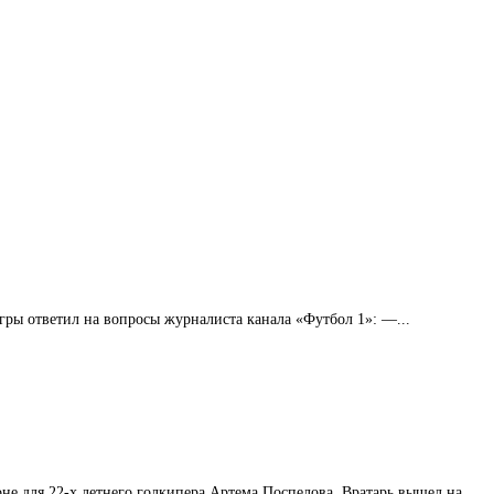
ры ответил на вопросы журналиста канала «Футбол 1»: —...
е для 22-х летнего голкипера Артема Поспелова. Вратарь вышел на