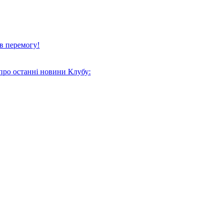
в перемогу!
про останні новини Клубу: