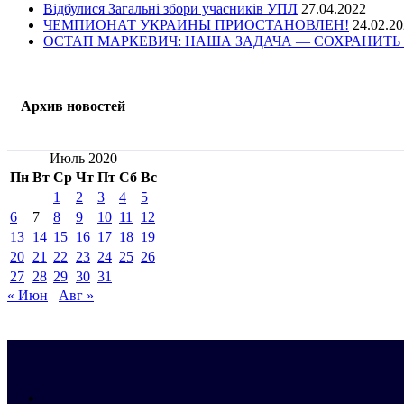
Відбулися Загальні збори учасників УПЛ
27.04.2022
ЧЕМПИОНАТ УКРАИНЫ ПРИОСТАНОВЛЕН!
24.02.2
ОСТАП МАРКЕВИЧ: НАША ЗАДАЧА — СОХРАНИТЬ 
Архив новостей
Июль 2020
Пн
Вт
Ср
Чт
Пт
Сб
Вс
1
2
3
4
5
6
7
8
9
10
11
12
13
14
15
16
17
18
19
20
21
22
23
24
25
26
27
28
29
30
31
« Июн
Авг »