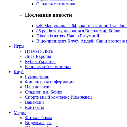
Сводная статистика
Последние новости
ФК Маріуполь — 64 роки незламності та віри 
85 років тому народився Володимир Бойко
Пішов із життя Павло Розумний
Віце-президент Клубу Андрій Санін розповів 
Игры
Премьер-Лига
Лига Европы
Кубок Украины
Юношеский чемпионат
Клуб
Руководство
Финансовая информация
Наш логотип
Стадион им. Бойко
Спортивный комплекс Ильичевец
Вакансии
Контакты
Медиа
Фотоальбомы
Видеогалерея