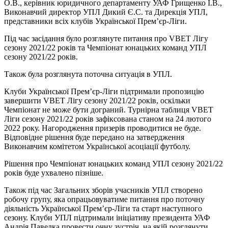
О.В., керівник юридичного департаменту УАФ Грищенко І.В.,
Виконавчий директор УПЛ Дикий Є.С. та Дирекція УПЛ,
представники всіх клубів Української Прем’єр-Ліги.
Під час засідання було розглянуте питання про VBET Лігу
сезону 2021/22 років та Чемпіонат юнацьких команд УПЛ
сезону 2021/22 років.
Також була розглянута поточна ситуація в УПЛ.
Клуби Української Прем’єр-Ліги підтримали пропозицію
завершити VBET Лігу сезону 2021/22 років, оскільки
Чемпіонат не може бути дограний. Турнірна таблиця VBET
Ліги сезону 2021/22 років зафіксована станом на 24 лютого
2022 року. Нагородження призерів проводитися не буде.
Відповідне рішення буде передано на затвердження
Виконавчим комітетом Української асоціації футболу.
Рішення про Чемпіонат юнацьких команд УПЛ сезону 2021/22
років буде ухвалено пізніше.
Також під час Загальних зборів учасників УПЛ створено
робочу групу, яка опрацьовуватиме питання про поточну
діяльність Української Прем’єр-Ліги та старт наступного
сезону. Клуби УПЛ підтримали ініціативу президента УАФ
Андрія Павелка провести очну зустріч, на якій розглянути