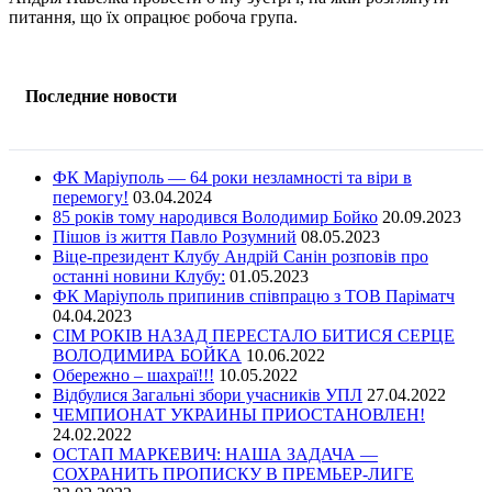
питання, що їх опрацює робоча група.
Последние новости
ФК Маріуполь — 64 роки незламності та віри в
перемогу!
03.04.2024
85 років тому народився Володимир Бойко
20.09.2023
Пішов із життя Павло Розумний
08.05.2023
Віце-президент Клубу Андрій Санін розповів про
останні новини Клубу:
01.05.2023
ФК Маріуполь припинив співпрацю з ТОВ Паріматч
04.04.2023
СІМ РОКІВ НАЗАД ПЕРЕСТАЛО БИТИСЯ СЕРЦЕ
ВОЛОДИМИРА БОЙКА
10.06.2022
Обережно – шахраї!!!
10.05.2022
Відбулися Загальні збори учасників УПЛ
27.04.2022
ЧЕМПИОНАТ УКРАИНЫ ПРИОСТАНОВЛЕН!
24.02.2022
ОСТАП МАРКЕВИЧ: НАША ЗАДАЧА —
СОХРАНИТЬ ПРОПИСКУ В ПРЕМЬЕР-ЛИГЕ