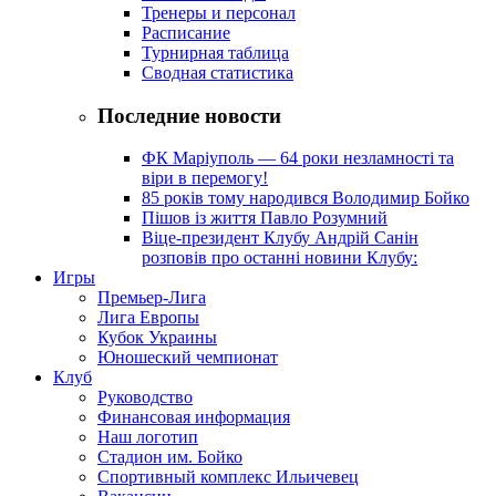
Тренеры и персонал
Расписание
Турнирная таблица
Сводная статистика
Последние новости
ФК Маріуполь — 64 роки незламності та
віри в перемогу!
85 років тому народився Володимир Бойко
Пішов із життя Павло Розумний
Віце-президент Клубу Андрій Санін
розповів про останні новини Клубу:
Игры
Премьер-Лига
Лига Европы
Кубок Украины
Юношеский чемпионат
Клуб
Руководство
Финансовая информация
Наш логотип
Стадион им. Бойко
Спортивный комплекс Ильичевец