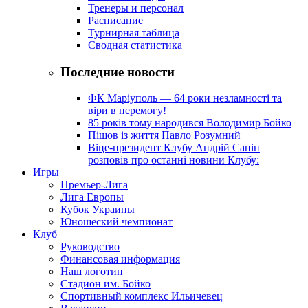
Тренеры и персонал
Расписание
Турнирная таблица
Сводная статистика
Последние новости
ФК Маріуполь — 64 роки незламності та
віри в перемогу!
85 років тому народився Володимир Бойко
Пішов із життя Павло Розумний
Віце-президент Клубу Андрій Санін
розповів про останні новини Клубу:
Игры
Премьер-Лига
Лига Европы
Кубок Украины
Юношеский чемпионат
Клуб
Руководство
Финансовая информация
Наш логотип
Стадион им. Бойко
Спортивный комплекс Ильичевец