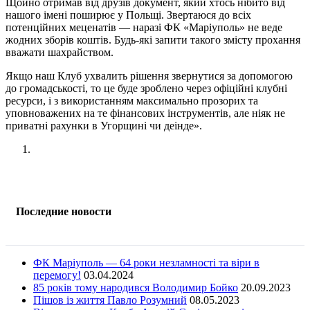
Щойно отримав від друзів документ, який хтось нібито від
нашого імені поширює у Польщі. Звертаюся до всіх
потенційних меценатів — наразі ФК «Маріуполь» не веде
жодних зборів коштів. Будь-які запити такого змісту прохання
вважати шахрайством.
Якщо наш Клуб ухвалить рішення звернутися за допомогою
до громадськості, то це буде зроблено через офіційні клубні
ресурси, і з використанням максимально прозорих та
уповноважених на те фінансових інструментів, але ніяк не
приватні рахунки в Угорщині чи деінде».
Последние новости
ФК Маріуполь — 64 роки незламності та віри в
перемогу!
03.04.2024
85 років тому народився Володимир Бойко
20.09.2023
Пішов із життя Павло Розумний
08.05.2023