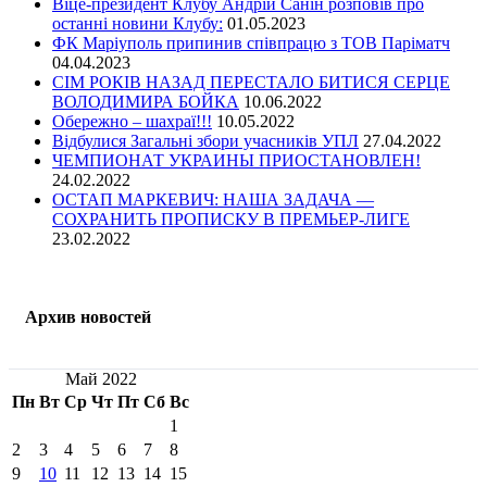
Віце-президент Клубу Андрій Санін розповів про
останні новини Клубу:
01.05.2023
ФК Маріуполь припинив співпрацю з ТОВ Паріматч
04.04.2023
СІМ РОКІВ НАЗАД ПЕРЕСТАЛО БИТИСЯ СЕРЦЕ
ВОЛОДИМИРА БОЙКА
10.06.2022
Обережно – шахраї!!!
10.05.2022
Відбулися Загальні збори учасників УПЛ
27.04.2022
ЧЕМПИОНАТ УКРАИНЫ ПРИОСТАНОВЛЕН!
24.02.2022
ОСТАП МАРКЕВИЧ: НАША ЗАДАЧА —
СОХРАНИТЬ ПРОПИСКУ В ПРЕМЬЕР-ЛИГЕ
23.02.2022
Архив новостей
Май 2022
Пн
Вт
Ср
Чт
Пт
Сб
Вс
1
2
3
4
5
6
7
8
9
10
11
12
13
14
15