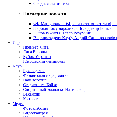
Сводная статистика
Последние новости
ФК Маріуполь — 64 роки незламності та віри 
85 років тому народився Володимир Бойко
Пішов із життя Павло Розумний
Віце-президент Клубу Андрій Санін розповів 
Игры
Премьер-Лига
Лига Европы
Кубок Украины
Юношеский чемпионат
Клуб
Руководство
Финансовая информация
Наш логотип
Стадион им. Бойко
Спортивный комплекс Ильичевец
Вакансии
Контакты
Медиа
Фотоальбомы
Видеогалерея