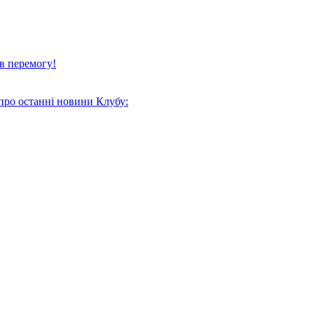
в перемогу!
про останні новини Клубу: