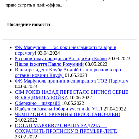
право сыграть в плей-офф за...
Последние новости
ФК Маріуполь — 64 роки незламності та віри в
перемогу!
03.04.2024
85 років тому народився Володимир Бойко
20.09.2023
Пішов із життя Павло Розумний
08.05.2023
Віце-президент Клубу Андрій Санін розповів про
останні новини Клубу:
01.05.2023
ФК Маріуполь припинив співпрацю з ТОВ Паріматч
04.04.2023
СІМ РОКІВ НАЗАД ПЕРЕСТАЛО БИТИСЯ СЕРЦЕ
ВОЛОДИМИРА БОЙКА
10.06.2022
Обережно – шахраї!!!
10.05.2022
Відбулися Загальні збори учасників УПЛ
27.04.2022
ЧЕМПИОНАТ УКРАИНЫ ПРИОСТАНОВЛЕН!
24.02.2022
ОСТАП МАРКЕВИЧ: НАША ЗАДАЧА —
СОХРАНИТЬ ПРОПИСКУ В ПРЕМЬЕР-ЛИГЕ
23.02.2022