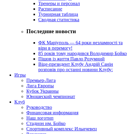
Тренеры и персонал
Расписание
Турнирная таблица
Сводная статистика
Последние новости
ФК Маріуполь — 64 роки незламності та
віри в перемогу!
85 років тому народився Володимир Бойко
Пішов із життя Павло Розумний
Віце-президент Клубу Андрій Санін
розповів про останні новини Клубу:
Игры
Премьер-Лига
Лига Европы
Кубок Украины
Юношеский чемпионат
Клуб
Руководство
Финансовая информация
Наш логотип
Стадион им. Бойко
Спортивный комплекс Ильичевец