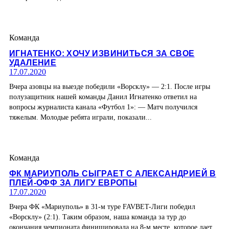
Команда
ИГНАТЕНКО: ХОЧУ ИЗВИНИТЬСЯ ЗА СВОЕ
УДАЛЕНИЕ
17.07.2020
Вчера азовцы на выезде победили «Ворсклу» — 2:1. После игры
полузащитник нашей команды Данил Игнатенко ответил на
вопросы журналиста канала «Футбол 1»: — Матч получился
тяжелым. Молодые ребята играли, показали...
Команда
ФК МАРИУПОЛЬ СЫГРАЕТ С АЛЕКСАНДРИЕЙ В
ПЛЕЙ-ОФФ ЗА ЛИГУ ЕВРОПЫ
17.07.2020
Вчера ФК «Мариуполь» в 31-м туре FAVBET-Лиги победил
«Ворсклу» (2:1). Таким образом, наша команда за тур до
окончания чемпионата финишировала на 8-м месте, которое дает