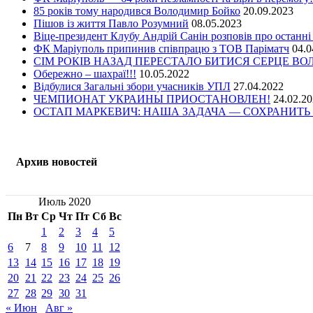
85 років тому народився Володимир Бойко
20.09.2023
Пішов із життя Павло Розумний
08.05.2023
Віце-президент Клубу Андрій Санін розповів про останні
ФК Маріуполь припинив співпрацю з ТОВ Паріматч
04.0
СІМ РОКІВ НАЗАД ПЕРЕСТАЛО БИТИСЯ СЕРЦЕ В
Обережно – шахраї!!!
10.05.2022
Відбулися Загальні збори учасників УПЛ
27.04.2022
ЧЕМПИОНАТ УКРАИНЫ ПРИОСТАНОВЛЕН!
24.02.2
ОСТАП МАРКЕВИЧ: НАША ЗАДАЧА — СОХРАНИТЬ 
Архив новостей
Июль 2020
Пн
Вт
Ср
Чт
Пт
Сб
Вс
1
2
3
4
5
6
7
8
9
10
11
12
13
14
15
16
17
18
19
20
21
22
23
24
25
26
27
28
29
30
31
« Июн
Авг »