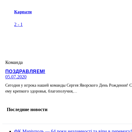
Карпати
2
-
1
Команда
ПОЗДРАВЛЯЕМ!
05.07.2020
Сегодня у игрока нашей команды Сергея Яворского День Рождения! С
ему крепкого здоровья, благополучия,...
Последние новости
ФК Маріуполь — 64 роки незламності та віри в перемогу!