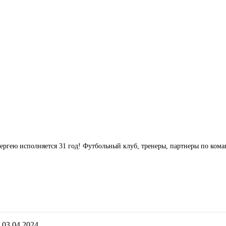
ергею исполняется 31 год! Футбольный клуб, тренеры, партнеры по ком
03.04.2024