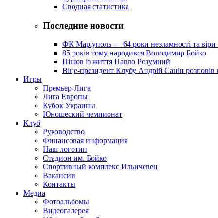
Сводная статистика
Последние новости
ФК Маріуполь — 64 роки незламності та віри 
85 років тому народився Володимир Бойко
Пішов із життя Павло Розумний
Віце-президент Клубу Андрій Санін розповів 
Игры
Премьер-Лига
Лига Европы
Кубок Украины
Юношеский чемпионат
Клуб
Руководство
Финансовая информация
Наш логотип
Стадион им. Бойко
Спортивный комплекс Ильичевец
Вакансии
Контакты
Медиа
Фотоальбомы
Видеогалерея