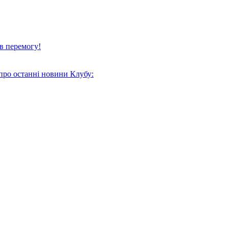
в перемогу!
про останні новини Клубу: