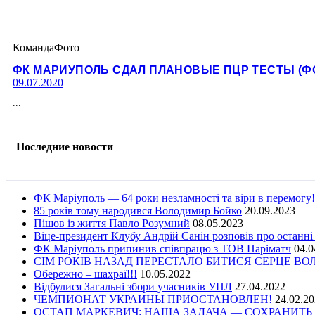
Команда
Фото
ФК МАРИУПОЛЬ СДАЛ ПЛАНОВЫЕ ПЦР ТЕСТЫ (Ф
09.07.2020
...
Последние новости
ФК Маріуполь — 64 роки незламності та віри в перемогу!
85 років тому народився Володимир Бойко
20.09.2023
Пішов із життя Павло Розумний
08.05.2023
Віце-президент Клубу Андрій Санін розповів про останні
ФК Маріуполь припинив співпрацю з ТОВ Паріматч
04.0
СІМ РОКІВ НАЗАД ПЕРЕСТАЛО БИТИСЯ СЕРЦЕ В
Обережно – шахраї!!!
10.05.2022
Відбулися Загальні збори учасників УПЛ
27.04.2022
ЧЕМПИОНАТ УКРАИНЫ ПРИОСТАНОВЛЕН!
24.02.2
ОСТАП МАРКЕВИЧ: НАША ЗАДАЧА — СОХРАНИТЬ 