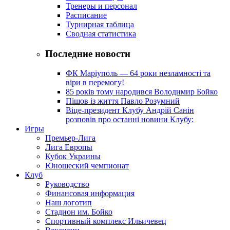
Тренеры и персонал
Расписание
Турнирная таблица
Сводная статистика
Последние новости
ФК Маріуполь — 64 роки незламності та
віри в перемогу!
85 років тому народився Володимир Бойко
Пішов із життя Павло Розумний
Віце-президент Клубу Андрій Санін
розповів про останні новини Клубу:
Игры
Премьер-Лига
Лига Европы
Кубок Украины
Юношеский чемпионат
Клуб
Руководство
Финансовая информация
Наш логотип
Стадион им. Бойко
Спортивный комплекс Ильичевец