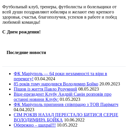
Футбольный клуб, тренеры, футболисты и болельщики от
всей души поздравляют юбиляра и желают ему крепкого
здоровья, счастья, благополучия, успехов в работе и побед
любимой команды!
С Днем рождения!
Последние новости
ФК Маріуполь — 64 роки незламності та віри в
перемогу!
03.04.2024
85 років тому народився Володимир Бойко
20.09.2023
Пішов із життя Павло Розумний
08.05.2023
Віце-президент Клубу Андрій Санін розповів про
останні новини Клубу:
01.05.2023
ФК Маріуполь припинив співпрацю з ТОВ Паріматч
04.04.2023
СІМ РОКІВ НАЗАД ПЕРЕСТАЛО БИТИСЯ СЕРЦЕ
ВОЛОДИМИРА БОЙКА
10.06.2022
Обережно – шахраї!!!
10.05.2022