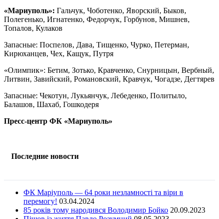
«Мариуполь»:
Гальчук, Чоботенко, Яворский, Быков,
Полегенько, Игнатенко, Федорчук, Горбунов, Мишнев,
Топалов, Кулаков
Запасные: Поспелов, Дава, Тищенко, Чурко, Петерман,
Кирюханцев, Чех, Кащук, Путря
«Олимпик»: Бетим, Зотько, Кравченко, Снурницын, Вербный,
Литвин, Завийский, Романовский, Кравчук, Чогадзе, Дегтярев
Запасные: Чекотун, Лукьянчук, Лебеденко, Политыло,
Балашов, Шахаб, Гошкодеря
Пресс-центр ФК «Мариуполь»
Последние новости
ФК Маріуполь — 64 роки незламності та віри в
перемогу!
03.04.2024
85 років тому народився Володимир Бойко
20.09.2023
Пішов із життя Павло Розумний
08.05.2023