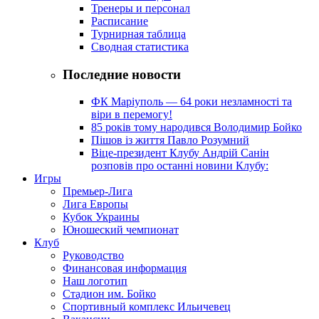
Тренеры и персонал
Расписание
Турнирная таблица
Сводная статистика
Последние новости
ФК Маріуполь — 64 роки незламності та
віри в перемогу!
85 років тому народився Володимир Бойко
Пішов із життя Павло Розумний
Віце-президент Клубу Андрій Санін
розповів про останні новини Клубу:
Игры
Премьер-Лига
Лига Европы
Кубок Украины
Юношеский чемпионат
Клуб
Руководство
Финансовая информация
Наш логотип
Стадион им. Бойко
Спортивный комплекс Ильичевец