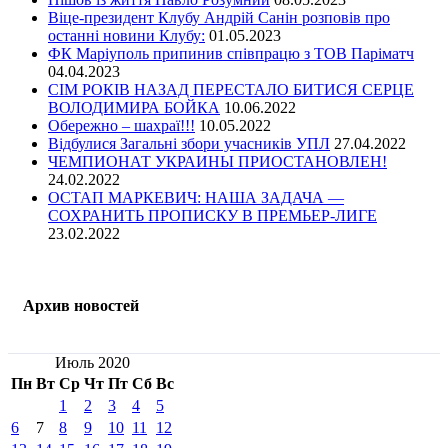
Віце-президент Клубу Андрій Санін розповів про
останні новини Клубу:
01.05.2023
ФК Маріуполь припинив співпрацю з ТОВ Паріматч
04.04.2023
СІМ РОКІВ НАЗАД ПЕРЕСТАЛО БИТИСЯ СЕРЦЕ
ВОЛОДИМИРА БОЙКА
10.06.2022
Обережно – шахраї!!!
10.05.2022
Відбулися Загальні збори учасників УПЛ
27.04.2022
ЧЕМПИОНАТ УКРАИНЫ ПРИОСТАНОВЛЕН!
24.02.2022
ОСТАП МАРКЕВИЧ: НАША ЗАДАЧА —
СОХРАНИТЬ ПРОПИСКУ В ПРЕМЬЕР-ЛИГЕ
23.02.2022
Архив новостей
Июль 2020
Пн
Вт
Ср
Чт
Пт
Сб
Вс
1
2
3
4
5
6
7
8
9
10
11
12