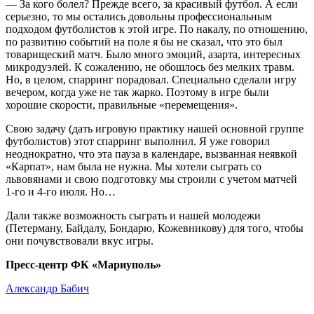
— За кого болел? Прежде всего, за красивый футбол. А если
серьезно, то мы остались довольны профессиональным
подходом футболистов к этой игре. По накалу, по отношению,
по развитию событий на поле я бы не сказал, что это был
товарищеский матч. Было много эмоций, азарта, интересных
микродуэлей. К сожалению, не обошлось без мелких травм.
Но, в целом, спарринг порадовал. Специально сделали игру
вечером, когда уже не так жарко. Поэтому в игре были
хорошие скорости, правильные «перемещения».
Свою задачу (дать игровую практику нашей основной группе
футболистов) этот спарринг выполнил. Я уже говорил
неоднократно, что эта пауза в календаре, вызванная неявкой
«Карпат», нам была не нужна. Мы хотели сыграть со
львовянами и свою подготовку мы строили с учетом матчей
1-го и 4-го июля. Но…
Дали также возможность сыграть и нашей молодежи
(Петерману, Байдалу, Бондарю, Кожевникову) для того, чтобы
они почувствовали вкус игры.
Пресс-центр ФК «Мариуполь»
Александр Бабич