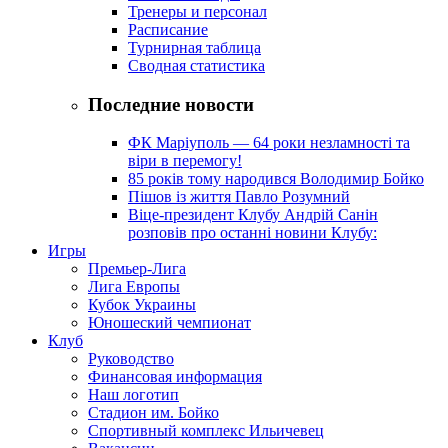
Тренеры и персонал
Расписание
Турнирная таблица
Сводная статистика
Последние новости
ФК Маріуполь — 64 роки незламності та
віри в перемогу!
85 років тому народився Володимир Бойко
Пішов із життя Павло Розумний
Віце-президент Клубу Андрій Санін
розповів про останні новини Клубу:
Игры
Премьер-Лига
Лига Европы
Кубок Украины
Юношеский чемпионат
Клуб
Руководство
Финансовая информация
Наш логотип
Стадион им. Бойко
Спортивный комплекс Ильичевец