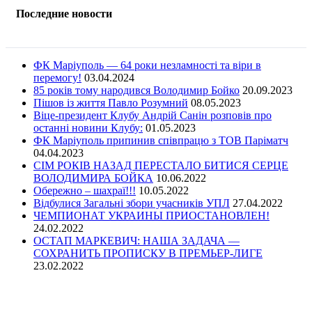
Последние новости
ФК Маріуполь — 64 роки незламності та віри в
перемогу!
03.04.2024
85 років тому народився Володимир Бойко
20.09.2023
Пішов із життя Павло Розумний
08.05.2023
Віце-президент Клубу Андрій Санін розповів про
останні новини Клубу:
01.05.2023
ФК Маріуполь припинив співпрацю з ТОВ Паріматч
04.04.2023
СІМ РОКІВ НАЗАД ПЕРЕСТАЛО БИТИСЯ СЕРЦЕ
ВОЛОДИМИРА БОЙКА
10.06.2022
Обережно – шахраї!!!
10.05.2022
Відбулися Загальні збори учасників УПЛ
27.04.2022
ЧЕМПИОНАТ УКРАИНЫ ПРИОСТАНОВЛЕН!
24.02.2022
ОСТАП МАРКЕВИЧ: НАША ЗАДАЧА —
СОХРАНИТЬ ПРОПИСКУ В ПРЕМЬЕР-ЛИГЕ
23.02.2022