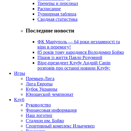
Тренеры и персонал
Расписание
Турнирная таблица
Сводная статистика
Последние новости
ФК Маріуполь — 64 роки незламності та
віри в перемогу!
85 років тому народився Володимир Бойко
Пішов із життя Павло Розумний
Віце-президент Клубу Андрій Санін
розповів про останні новини Клубу:
Игры
Премьер-Лига
Лига Европы
Кубок Украины
Юношеский чемпионат
Клуб
Руководство
Финансовая информация
Наш логотип
Стадион им. Бойко
Спортивный комплекс Ильичевец