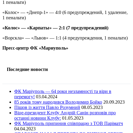
1 пенальти)
«Колос» — «Днепр-1» — 4:0 (6 предупреждений, 1 удаление,
1 пенальти)
«Колос» — «Карпаты» — 2:1 (7 предупреждений)
«Ворскла» — «Львов» — 1:1 (4 предупреждения, 1 пенальти)
Пресс-центр ФК «Мариуполь»
Последние новости
ФК Маріуполь — 64 роки незламності та віри в
перемогу!
03.04.2024
85 років тому народився Володимир Бойко
20.09.2023
Пішов із життя Павло Розумний
08.05.2023
Віце-президент Клубу Андрій Санін розповів про
останні новини Клубу:
01.05.2023
ФК Маріуполь припинив співпрацю з ТОВ Паріматч
04.04.2023