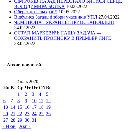
СІМ РОКІВ НАЗАД ПЕРЕСТАЛО БИТИСЯ СЕРЦЕ
ВОЛОДИМИРА БОЙКА
10.06.2022
Обережно – шахраї!!!
10.05.2022
Відбулися Загальні збори учасників УПЛ
27.04.2022
ЧЕМПИОНАТ УКРАИНЫ ПРИОСТАНОВЛЕН!
24.02.2022
ОСТАП МАРКЕВИЧ: НАША ЗАДАЧА —
СОХРАНИТЬ ПРОПИСКУ В ПРЕМЬЕР-ЛИГЕ
23.02.2022
Архив новостей
Июль 2020
Пн
Вт
Ср
Чт
Пт
Сб
Вс
1
2
3
4
5
6
7
8
9
10
11
12
13
14
15
16
17
18
19
20
21
22
23
24
25
26
27
28
29
30
31
« Июн
Авг »