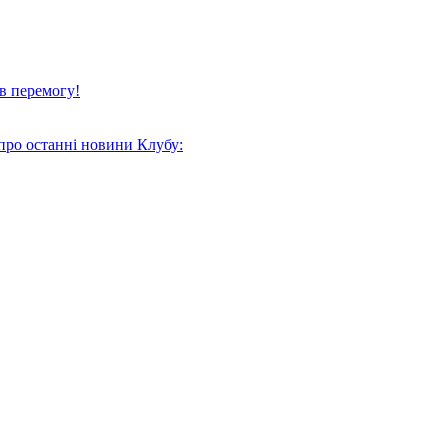
в перемогу!
про останні новини Клубу: