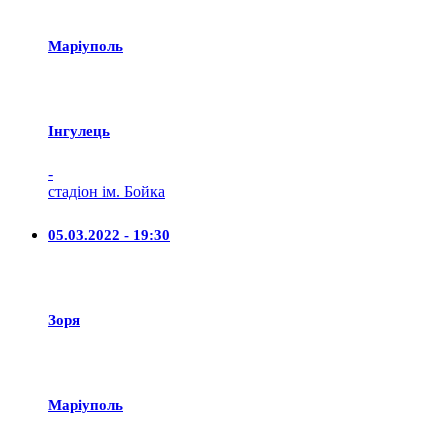
Маріуполь
Iнгулець
-
стадіон ім. Бойка
05.03.2022 - 19:30
Зоря
Маріуполь
-