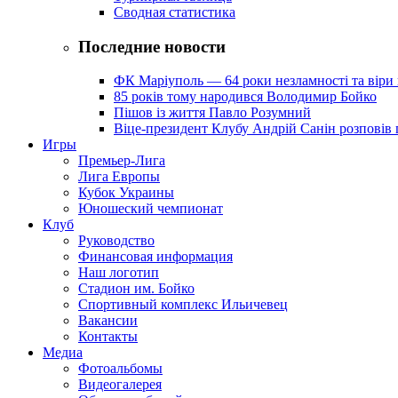
Сводная статистика
Последние новости
ФК Маріуполь — 64 роки незламності та віри 
85 років тому народився Володимир Бойко
Пішов із життя Павло Розумний
Віце-президент Клубу Андрій Санін розповів 
Игры
Премьер-Лига
Лига Европы
Кубок Украины
Юношеский чемпионат
Клуб
Руководство
Финансовая информация
Наш логотип
Стадион им. Бойко
Спортивный комплекс Ильичевец
Вакансии
Контакты
Медиа
Фотоальбомы
Видеогалерея