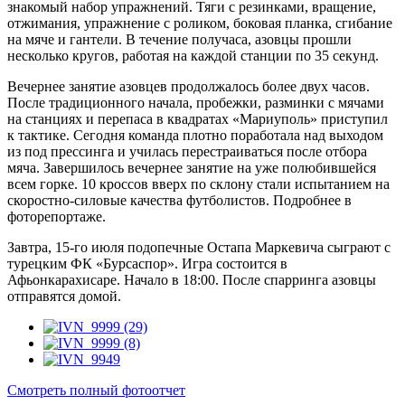
знакомый набор упражнений. Тяги с резинками, вращение,
отжимания, упражнение с роликом, боковая планка, сгибание
на мяче и гантели. В течение получаса, азовцы прошли
несколько кругов, работая на каждой станции по 35 секунд.
Вечернее занятие азовцев продолжалось более двух часов.
После традиционного начала, пробежки, разминки с мячами
на станциях и перепаса в квадратах «Мариуполь» приступил
к тактике. Сегодня команда плотно поработала над выходом
из под прессинга и училась перестраиваться после отбора
мяча. Завершилось вечернее занятие на уже полюбившейся
всем горке. 10 кроссов вверх по склону стали испытанием на
скоростно-силовые качества футболистов. Подробнее в
фоторепортаже.
Завтра, 15-го июля подопечные Остапа Маркевича сыграют с
турецким ФК «Бурсаспор». Игра состоится в
Афьонкарахисаре. Начало в 18:00. После спарринга азовцы
отправятся домой.
Смотреть полный фотоотчет