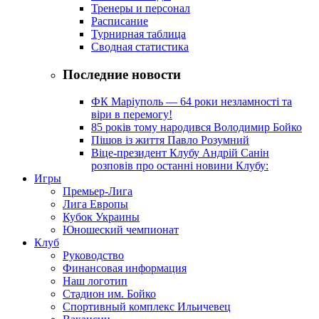
Тренеры и персонал
Расписание
Турнирная таблица
Сводная статистика
Последние новости
ФК Маріуполь — 64 роки незламності та
віри в перемогу!
85 років тому народився Володимир Бойко
Пішов із життя Павло Розумний
Віце-президент Клубу Андрій Санін
розповів про останні новини Клубу:
Игры
Премьер-Лига
Лига Европы
Кубок Украины
Юношеский чемпионат
Клуб
Руководство
Финансовая информация
Наш логотип
Стадион им. Бойко
Спортивный комплекс Ильичевец