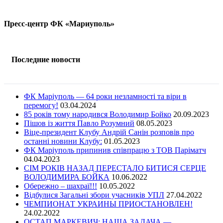
Пресс-центр ФК «Мариуполь»
Последние новости
ФК Маріуполь — 64 роки незламності та віри в
перемогу!
03.04.2024
85 років тому народився Володимир Бойко
20.09.2023
Пішов із життя Павло Розумний
08.05.2023
Віце-президент Клубу Андрій Санін розповів про
останні новини Клубу:
01.05.2023
ФК Маріуполь припинив співпрацю з ТОВ Паріматч
04.04.2023
СІМ РОКІВ НАЗАД ПЕРЕСТАЛО БИТИСЯ СЕРЦЕ
ВОЛОДИМИРА БОЙКА
10.06.2022
Обережно – шахраї!!!
10.05.2022
Відбулися Загальні збори учасників УПЛ
27.04.2022
ЧЕМПИОНАТ УКРАИНЫ ПРИОСТАНОВЛЕН!
24.02.2022
ОСТАП МАРКЕВИЧ: НАША ЗАДАЧА —