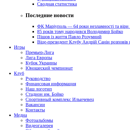
Сводная статистика
Последние новости
ФК Маріуполь — 64 роки незламності та віри 
85 років тому народився Володимир Бойко
Пішов із життя Павло Розумний
Віце-президент Клубу Андрій Санін розповів 
Игры
Премьер-Лига
Лига Европы
Кубок Украины
Юношеский чемпионат
Клуб
Руководство
Финансовая информация
Наш логотип
Стадион им. Бойко
Спортивный комплекс Ильичевец
Вакансии
Контакты
Медиа
Фотоальбомы
Видеогалерея