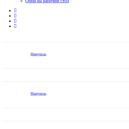
Обои на рабочий стол
Маріуполь
Маріуполь