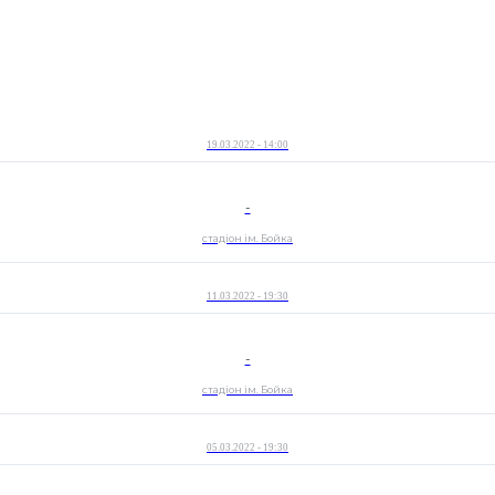
19.03.2022 - 14:00
-
стадіон ім. Бойка
11.03.2022 - 19:30
-
стадіон ім. Бойка
05.03.2022 - 19:30