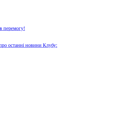
в перемогу!
про останні новини Клубу: