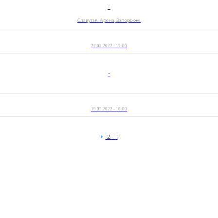
-
Славутич Арена, Запоріжжя
27.02.2022 - 17:00
-
19.02.2022 - 16:00
2
-
1