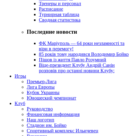
Тренеры и персонал
Расписание
Турнирная таблица
Сводная статистика
Последние новости
ФК Маріуполь — 64 роки незламності та
віри в перемогу!
85 років тому народився Володимир Бойко
Пішов із життя Павло Розумний
Віце-президент Клубу Андрій Санін
розповів про останні новини Клубу:
Игры
Премьер-Лига
Лига Европы
Кубок Украины
Юношеский чемпионат
Клуб
Руководство
Финансовая информация
Наш логотип
Стадион им. Бойко
Спортивный комплекс Ильичевец