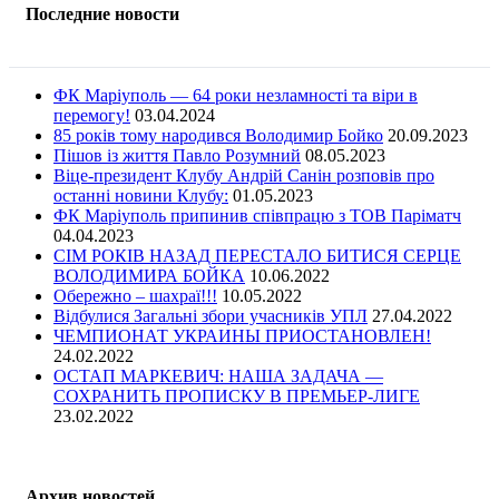
Последние новости
ФК Маріуполь — 64 роки незламності та віри в
перемогу!
03.04.2024
85 років тому народився Володимир Бойко
20.09.2023
Пішов із життя Павло Розумний
08.05.2023
Віце-президент Клубу Андрій Санін розповів про
останні новини Клубу:
01.05.2023
ФК Маріуполь припинив співпрацю з ТОВ Паріматч
04.04.2023
СІМ РОКІВ НАЗАД ПЕРЕСТАЛО БИТИСЯ СЕРЦЕ
ВОЛОДИМИРА БОЙКА
10.06.2022
Обережно – шахраї!!!
10.05.2022
Відбулися Загальні збори учасників УПЛ
27.04.2022
ЧЕМПИОНАТ УКРАИНЫ ПРИОСТАНОВЛЕН!
24.02.2022
ОСТАП МАРКЕВИЧ: НАША ЗАДАЧА —
СОХРАНИТЬ ПРОПИСКУ В ПРЕМЬЕР-ЛИГЕ
23.02.2022
Архив новостей