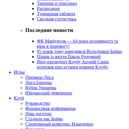
Тренеры и персонал
Расписание
Турнирная таблица
Сводная статистика
Последние новости
ФК Маріуполь — 64 роки незламності та
віри в перемогу!
85 років тому народився Володимир Бойко
Пішов із життя Павло Розумний
Віце-президент Клубу Андрій Санін
розповів про останні новини Клубу:
Игры
Премьер-Лига
Лига Европы
Кубок Украины
Юношеский чемпионат
Клуб
Руководство
Финансовая информация
Наш логотип
Стадион им. Бойко
Спортивный комплекс Ильичевец