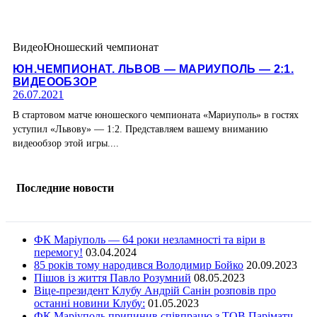
Видео
Юношеский чемпионат
ЮН.ЧЕМПИОНАТ. ЛЬВОВ — МАРИУПОЛЬ — 2:1.
ВИДЕООБЗОР
26.07.2021
В стартовом матче юношеского чемпионата «Мариуполь» в гостях
уступил «Львову» — 1:2. Представляем вашему вниманию
видеообзор этой игры....
Последние новости
ФК Маріуполь — 64 роки незламності та віри в
перемогу!
03.04.2024
85 років тому народився Володимир Бойко
20.09.2023
Пішов із життя Павло Розумний
08.05.2023
Віце-президент Клубу Андрій Санін розповів про
останні новини Клубу:
01.05.2023
ФК Маріуполь припинив співпрацю з ТОВ Паріматч