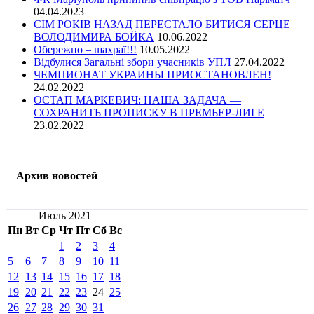
04.04.2023
СІМ РОКІВ НАЗАД ПЕРЕСТАЛО БИТИСЯ СЕРЦЕ
ВОЛОДИМИРА БОЙКА
10.06.2022
Обережно – шахраї!!!
10.05.2022
Відбулися Загальні збори учасників УПЛ
27.04.2022
ЧЕМПИОНАТ УКРАИНЫ ПРИОСТАНОВЛЕН!
24.02.2022
ОСТАП МАРКЕВИЧ: НАША ЗАДАЧА —
СОХРАНИТЬ ПРОПИСКУ В ПРЕМЬЕР-ЛИГЕ
23.02.2022
Архив новостей
Июль 2021
Пн
Вт
Ср
Чт
Пт
Сб
Вс
1
2
3
4
5
6
7
8
9
10
11
12
13
14
15
16
17
18
19
20
21
22
23
24
25
26
27
28
29
30
31