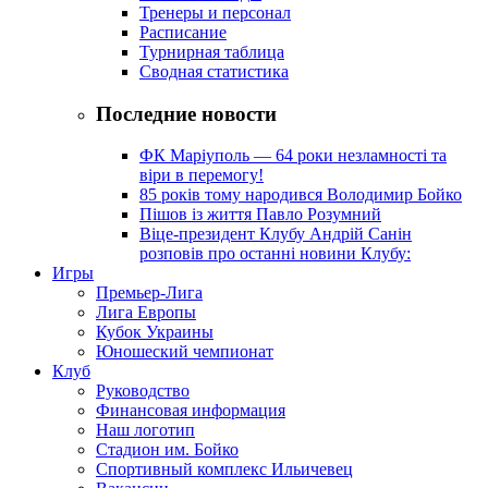
Тренеры и персонал
Расписание
Турнирная таблица
Сводная статистика
Последние новости
ФК Маріуполь — 64 роки незламності та
віри в перемогу!
85 років тому народився Володимир Бойко
Пішов із життя Павло Розумний
Віце-президент Клубу Андрій Санін
розповів про останні новини Клубу:
Игры
Премьер-Лига
Лига Европы
Кубок Украины
Юношеский чемпионат
Клуб
Руководство
Финансовая информация
Наш логотип
Стадион им. Бойко
Спортивный комплекс Ильичевец