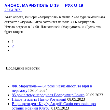
АНОНС: МАРИУПОЛЬ U-19 — РУХ U-19
23.04.2021
24-го апреля, юниоры «Мариуполя» в матче 23-го тура чемпионата
сыграют с «Рухом». Игра состоится на поле УТБ Мариуполь.
Начало встречи в 14:00. Для юношей «Мариуполя» и «Руха» это
будет вторая...
1
2
Последние новости
ФК Маріуполь — 64 роки незламності та віри в
перемогу!
03.04.2024
85 років тому народився Володимир Бойко
20.09.2023
Пішов із життя Павло Розумний
08.05.2023
Віце-президент Клубу Андрій Санін розповів про
останні новини Клубу:
01.05.2023