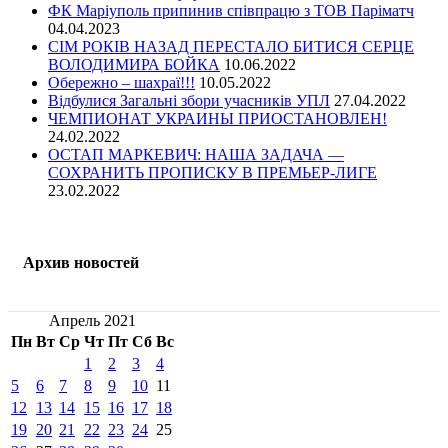
ФК Маріуполь припинив співпрацю з ТОВ Паріматч
04.04.2023
СІМ РОКІВ НАЗАД ПЕРЕСТАЛО БИТИСЯ СЕРЦЕ
ВОЛОДИМИРА БОЙКА
10.06.2022
Обережно – шахраї!!!
10.05.2022
Відбулися Загальні збори учасників УПЛ
27.04.2022
ЧЕМПИОНАТ УКРАИНЫ ПРИОСТАНОВЛЕН!
24.02.2022
ОСТАП МАРКЕВИЧ: НАША ЗАДАЧА —
СОХРАНИТЬ ПРОПИСКУ В ПРЕМЬЕР-ЛИГЕ
23.02.2022
Архив новостей
Апрель 2021
Пн
Вт
Ср
Чт
Пт
Сб
Вс
1
2
3
4
5
6
7
8
9
10
11
12
13
14
15
16
17
18
19
20
21
22
23
24
25