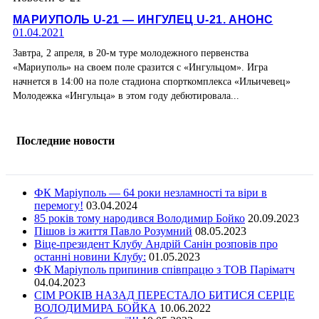
МАРИУПОЛЬ U-21 — ИНГУЛЕЦ U-21. АНОНС
01.04.2021
Завтра, 2 апреля, в 20-м туре молодежного первенства
«Мариуполь» на своем поле сразится с «Ингульцом». Игра
начнется в 14:00 на поле стадиона спорткомплекса «Ильичевец»
Молодежка «Ингульца» в этом году дебютировала...
Последние новости
ФК Маріуполь — 64 роки незламності та віри в
перемогу!
03.04.2024
85 років тому народився Володимир Бойко
20.09.2023
Пішов із життя Павло Розумний
08.05.2023
Віце-президент Клубу Андрій Санін розповів про
останні новини Клубу:
01.05.2023
ФК Маріуполь припинив співпрацю з ТОВ Паріматч
04.04.2023
СІМ РОКІВ НАЗАД ПЕРЕСТАЛО БИТИСЯ СЕРЦЕ
ВОЛОДИМИРА БОЙКА
10.06.2022