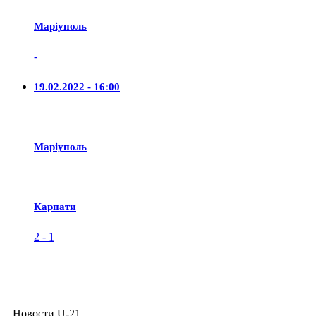
Маріуполь
-
19.02.2022 - 16:00
Маріуполь
Карпати
2
-
1
Новости U-21