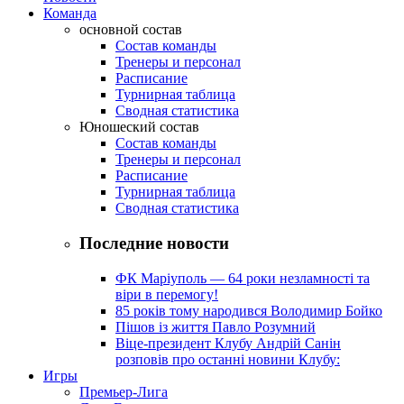
Команда
основной состав
Состав команды
Тренеры и персонал
Расписание
Турнирная таблица
Сводная статистика
Юношеский состав
Состав команды
Тренеры и персонал
Расписание
Турнирная таблица
Сводная статистика
Последние новости
ФК Маріуполь — 64 роки незламності та
віри в перемогу!
85 років тому народився Володимир Бойко
Пішов із життя Павло Розумний
Віце-президент Клубу Андрій Санін
розповів про останні новини Клубу:
Игры
Премьер-Лига