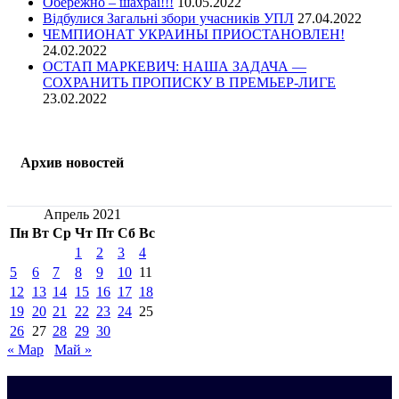
Обережно – шахраї!!!
10.05.2022
Відбулися Загальні збори учасників УПЛ
27.04.2022
ЧЕМПИОНАТ УКРАИНЫ ПРИОСТАНОВЛЕН!
24.02.2022
ОСТАП МАРКЕВИЧ: НАША ЗАДАЧА —
СОХРАНИТЬ ПРОПИСКУ В ПРЕМЬЕР-ЛИГЕ
23.02.2022
Архив новостей
Апрель 2021
Пн
Вт
Ср
Чт
Пт
Сб
Вс
1
2
3
4
5
6
7
8
9
10
11
12
13
14
15
16
17
18
19
20
21
22
23
24
25
26
27
28
29
30
« Мар
Май »