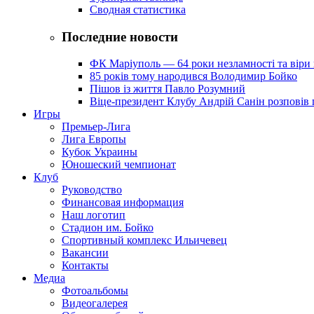
Сводная статистика
Последние новости
ФК Маріуполь — 64 роки незламності та віри 
85 років тому народився Володимир Бойко
Пішов із життя Павло Розумний
Віце-президент Клубу Андрій Санін розповів 
Игры
Премьер-Лига
Лига Европы
Кубок Украины
Юношеский чемпионат
Клуб
Руководство
Финансовая информация
Наш логотип
Стадион им. Бойко
Спортивный комплекс Ильичевец
Вакансии
Контакты
Медиа
Фотоальбомы
Видеогалерея