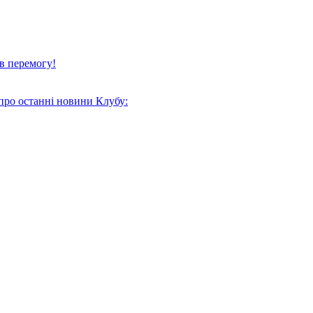
в перемогу!
про останні новини Клубу: