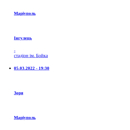
Маріуполь
Iнгулець
-
стадіон ім. Бойка
05.03.2022 - 19:30
Зоря
Маріуполь
-