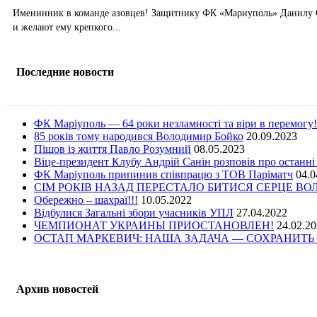
Именинник в команде азовцев! Защитнику ФК «Мариуполь» Данилу Са
и желают ему крепкого...
Последние новости
ФК Маріуполь — 64 роки незламності та віри в перемогу!
85 років тому народився Володимир Бойко
20.09.2023
Пішов із життя Павло Розумний
08.05.2023
Віце-президент Клубу Андрій Санін розповів про останні
ФК Маріуполь припинив співпрацю з ТОВ Паріматч
04.0
СІМ РОКІВ НАЗАД ПЕРЕСТАЛО БИТИСЯ СЕРЦЕ В
Обережно – шахраї!!!
10.05.2022
Відбулися Загальні збори учасників УПЛ
27.04.2022
ЧЕМПИОНАТ УКРАИНЫ ПРИОСТАНОВЛЕН!
24.02.2
ОСТАП МАРКЕВИЧ: НАША ЗАДАЧА — СОХРАНИТЬ 
Архив новостей