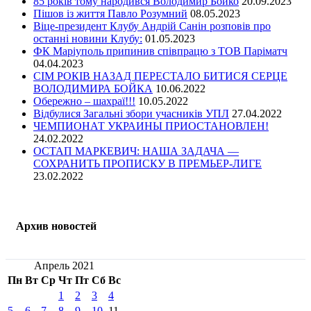
85 років тому народився Володимир Бойко
20.09.2023
Пішов із життя Павло Розумний
08.05.2023
Віце-президент Клубу Андрій Санін розповів про
останні новини Клубу:
01.05.2023
ФК Маріуполь припинив співпрацю з ТОВ Паріматч
04.04.2023
СІМ РОКІВ НАЗАД ПЕРЕСТАЛО БИТИСЯ СЕРЦЕ
ВОЛОДИМИРА БОЙКА
10.06.2022
Обережно – шахраї!!!
10.05.2022
Відбулися Загальні збори учасників УПЛ
27.04.2022
ЧЕМПИОНАТ УКРАИНЫ ПРИОСТАНОВЛЕН!
24.02.2022
ОСТАП МАРКЕВИЧ: НАША ЗАДАЧА —
СОХРАНИТЬ ПРОПИСКУ В ПРЕМЬЕР-ЛИГЕ
23.02.2022
Архив новостей
Апрель 2021
Пн
Вт
Ср
Чт
Пт
Сб
Вс
1
2
3
4
5
6
7
8
9
10
11