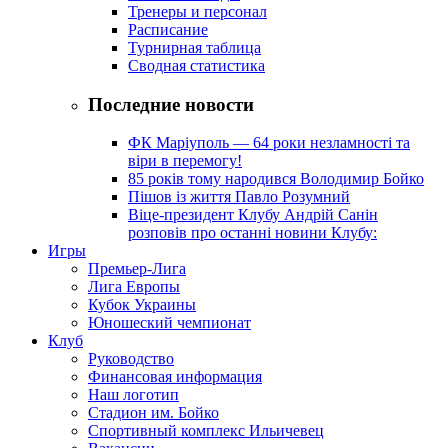
Тренеры и персонал
Расписание
Турнирная таблица
Сводная статистика
Последние новости
ФК Маріуполь — 64 роки незламності та
віри в перемогу!
85 років тому народився Володимир Бойко
Пішов із життя Павло Розумний
Віце-президент Клубу Андрій Санін
розповів про останні новини Клубу:
Игры
Премьер-Лига
Лига Европы
Кубок Украины
Юношеский чемпионат
Клуб
Руководство
Финансовая информация
Наш логотип
Стадион им. Бойко
Спортивный комплекс Ильичевец