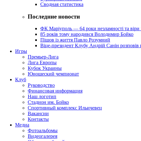
Сводная статистика
Последние новости
ФК Маріуполь — 64 роки незламності та віри 
85 років тому народився Володимир Бойко
Пішов із життя Павло Розумний
Віце-президент Клубу Андрій Санін розповів 
Игры
Премьер-Лига
Лига Европы
Кубок Украины
Юношеский чемпионат
Клуб
Руководство
Финансовая информация
Наш логотип
Стадион им. Бойко
Спортивный комплекс Ильичевец
Вакансии
Контакты
Медиа
Фотоальбомы
Видеогалерея