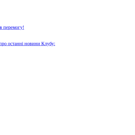
в перемогу!
про останні новини Клубу: