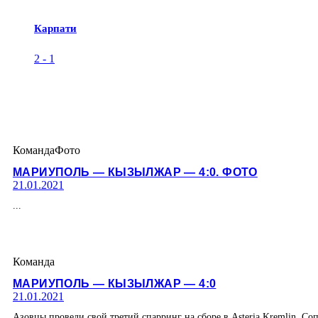
Карпати
2
-
1
Команда
Фото
МАРИУПОЛЬ — КЫЗЫЛЖАР — 4:0. ФОТО
21.01.2021
...
Команда
МАРИУПОЛЬ — КЫЗЫЛЖАР — 4:0
21.01.2021
Азовцы провели свой третий спарринг на сборе в Asteria Kremlin. 