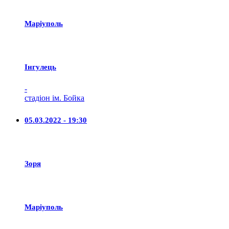
Маріуполь
Iнгулець
-
стадіон ім. Бойка
05.03.2022 - 19:30
Зоря
Маріуполь
-