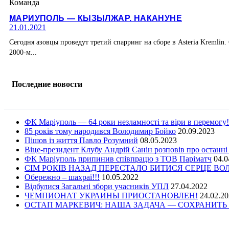
Команда
МАРИУПОЛЬ — КЫЗЫЛЖАР. НАКАНУНЕ
21.01.2021
Сегодня азовцы проведут третий спарринг на сборе в Asteria Kremli
2000-м...
Последние новости
ФК Маріуполь — 64 роки незламності та віри в перемогу!
85 років тому народився Володимир Бойко
20.09.2023
Пішов із життя Павло Розумний
08.05.2023
Віце-президент Клубу Андрій Санін розповів про останні
ФК Маріуполь припинив співпрацю з ТОВ Паріматч
04.0
СІМ РОКІВ НАЗАД ПЕРЕСТАЛО БИТИСЯ СЕРЦЕ В
Обережно – шахраї!!!
10.05.2022
Відбулися Загальні збори учасників УПЛ
27.04.2022
ЧЕМПИОНАТ УКРАИНЫ ПРИОСТАНОВЛЕН!
24.02.2
ОСТАП МАРКЕВИЧ: НАША ЗАДАЧА — СОХРАНИТЬ 