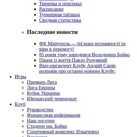
Тренеры и персонал
Расписание
Турнирная таблица
Сводная статистика
Последние новости
ФК Маріуполь — 64 роки незламності та
віри в перемогу!
85 років тому народився Володимир Бойко
Пішов із життя Павло Розумний
Віце-президент Клубу Андрій Санін
розповів про останні новини Клубу:
Игры
Премьер-Лига
Лига Европы
Кубок Украины
Юношеский чемпионат
Клуб
Руководство
Финансовая информация
Наш логотип
Стадион им. Бойко
Спортивный комплекс Ильичевец