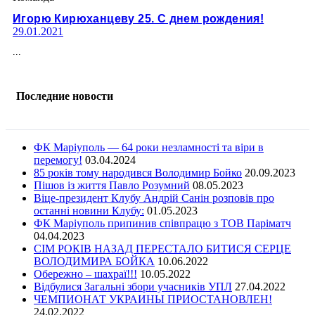
Игорю Кирюханцеву 25. С днем рождения!
29.01.2021
...
Последние новости
ФК Маріуполь — 64 роки незламності та віри в
перемогу!
03.04.2024
85 років тому народився Володимир Бойко
20.09.2023
Пішов із життя Павло Розумний
08.05.2023
Віце-президент Клубу Андрій Санін розповів про
останні новини Клубу:
01.05.2023
ФК Маріуполь припинив співпрацю з ТОВ Паріматч
04.04.2023
СІМ РОКІВ НАЗАД ПЕРЕСТАЛО БИТИСЯ СЕРЦЕ
ВОЛОДИМИРА БОЙКА
10.06.2022
Обережно – шахраї!!!
10.05.2022
Відбулися Загальні збори учасників УПЛ
27.04.2022
ЧЕМПИОНАТ УКРАИНЫ ПРИОСТАНОВЛЕН!
24.02.2022