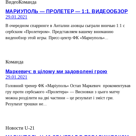
Видео
Команда
МАРИУПОЛЬ — ПРОЛЕТЕР — 1:1. ВИДЕООБЗОР
29.01.2021
В очередном спарринге в Анталии азовцы сыграли вничью 1:1 с
сербским «Пролетером». Представляем вашему вниманию
видеообзор этой игры. Пресс-центр ФК «Мариуполь»...
Команда
Маркевич: в цілому ми задоволені грою
29.01.2021
Головний тренер ФК «Маріуполь» Остап Маркевич прокоментував
гру проти сербського «Пролетера» — Висновки з цього матчу
можна розділити на дві частини – це результат і зміст гри.
Результат трошки не...
Новости U-21