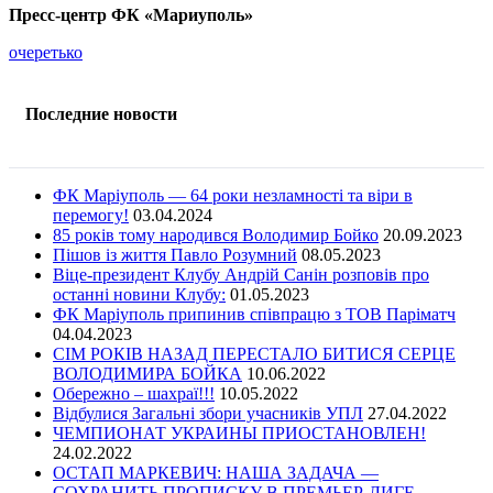
Пресс-центр ФК «Мариуполь»
очеретько
Последние новости
ФК Маріуполь — 64 роки незламності та віри в
перемогу!
03.04.2024
85 років тому народився Володимир Бойко
20.09.2023
Пішов із життя Павло Розумний
08.05.2023
Віце-президент Клубу Андрій Санін розповів про
останні новини Клубу:
01.05.2023
ФК Маріуполь припинив співпрацю з ТОВ Паріматч
04.04.2023
СІМ РОКІВ НАЗАД ПЕРЕСТАЛО БИТИСЯ СЕРЦЕ
ВОЛОДИМИРА БОЙКА
10.06.2022
Обережно – шахраї!!!
10.05.2022
Відбулися Загальні збори учасників УПЛ
27.04.2022
ЧЕМПИОНАТ УКРАИНЫ ПРИОСТАНОВЛЕН!
24.02.2022
ОСТАП МАРКЕВИЧ: НАША ЗАДАЧА —
СОХРАНИТЬ ПРОПИСКУ В ПРЕМЬЕР-ЛИГЕ