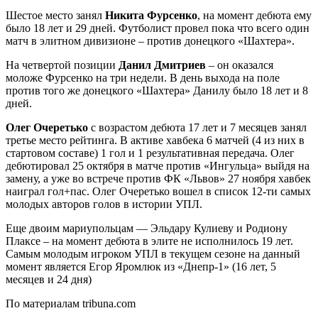
Шестое место занял
Никита Фурсенко
, на момент дебюта ему
было 18 лет и 29 дней. Футболист провел пока что всего один
матч в элитном дивизионе – против донецкого «Шахтера».
На четвертой позиции
Данил Дмитриев
– он оказался
моложе Фурсенко на три недели. В день выхода на поле
против того же донецкого «Шахтера» Данилу было 18 лет и 8
дней.
Олег Очеретько
с возрастом дебюта 17 лет и 7 месяцев занял
третье место рейтинга. В активе хавбека 6 матчей (4 из них в
стартовом составе) 1 гол и 1 результативная передача. Олег
дебютировал 25 октября в матче против «Ингульца» выйдя на
замену, а уже во встрече против ФК «Львов» 27 ноября хавбек
наиграл гол+пас. Олег Очеретько вошел в список 12-ти самых
молодых авторов голов в истории УПЛ.
Еще двоим мариупольцам — Эльдару Кулиеву и Родиону
Плаксе – на момент дебюта в элите не исполнилось 19 лет.
Самым молодым игроком УПЛ в текущем сезоне на данный
момент является Егор Яромлюк из «Днепр-1» (16 лет, 5
месяцев и 24 дня)
По материалам tribuna.com