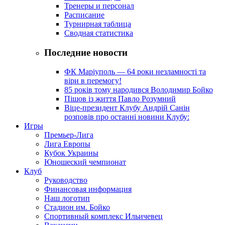
Тренеры и персонал
Расписание
Турнирная таблица
Сводная статистика
Последние новости
ФК Маріуполь — 64 роки незламності та
віри в перемогу!
85 років тому народився Володимир Бойко
Пішов із життя Павло Розумний
Віце-президент Клубу Андрій Санін
розповів про останні новини Клубу:
Игры
Премьер-Лига
Лига Европы
Кубок Украины
Юношеский чемпионат
Клуб
Руководство
Финансовая информация
Наш логотип
Стадион им. Бойко
Спортивный комплекс Ильичевец