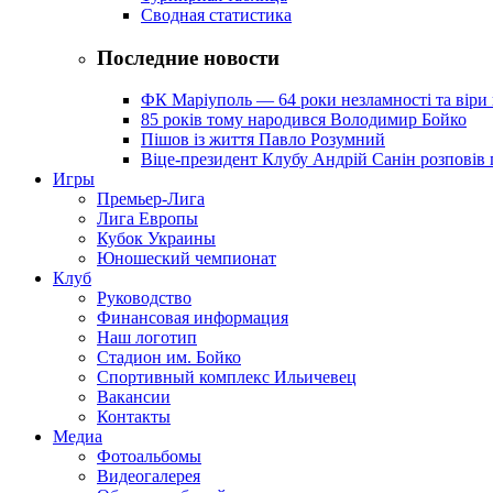
Сводная статистика
Последние новости
ФК Маріуполь — 64 роки незламності та віри 
85 років тому народився Володимир Бойко
Пішов із життя Павло Розумний
Віце-президент Клубу Андрій Санін розповів 
Игры
Премьер-Лига
Лига Европы
Кубок Украины
Юношеский чемпионат
Клуб
Руководство
Финансовая информация
Наш логотип
Стадион им. Бойко
Спортивный комплекс Ильичевец
Вакансии
Контакты
Медиа
Фотоальбомы
Видеогалерея