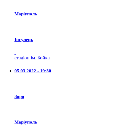
Маріуполь
Iнгулець
-
стадіон ім. Бойка
05.03.2022 - 19:30
Зоря
Маріуполь
-