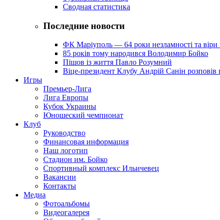
Сводная статистика
Последние новости
ФК Маріуполь — 64 роки незламності та віри 
85 років тому народився Володимир Бойко
Пішов із життя Павло Розумний
Віце-президент Клубу Андрій Санін розповів 
Игры
Премьер-Лига
Лига Европы
Кубок Украины
Юношеский чемпионат
Клуб
Руководство
Финансовая информация
Наш логотип
Стадион им. Бойко
Спортивный комплекс Ильичевец
Вакансии
Контакты
Медиа
Фотоальбомы
Видеогалерея