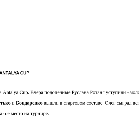
ANTALYA CUP
Antalya Cup. Вчера подопечные Руслана Ротаня уступили «моло
етько
и
Бондаренко
вышли в стартовом составе. Олег сыграл всю
а 6-е место на турнире.