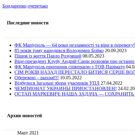
Бондаренко
очеретько
Последние новости
ФК Маріуполь — 64 роки незламності та віри в перемогу!
85 років тому народився Володимир Бойко
20.09.2023
Пішов із життя Павло Розумний
08.05.2023
Віце-президент Клубу Андрій Санін розповів про останні
ФК Маріуполь припинив співпрацю з ТОВ Паріматч
04.0
СІМ РОКІВ НАЗАД ПЕРЕСТАЛО БИТИСЯ СЕРЦЕ В
Обережно – шахраї!!!
10.05.2022
Відбулися Загальні збори учасників УПЛ
27.04.2022
ЧЕМПИОНАТ УКРАИНЫ ПРИОСТАНОВЛЕН!
24.02.2
ОСТАП МАРКЕВИЧ: НАША ЗАДАЧА — СОХРАНИТЬ 
Архив новостей
Март 2021