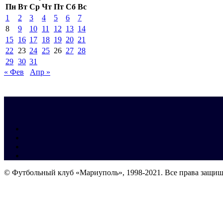
Пн
Вт
Ср
Чт
Пт
Сб
Вс
1
2
3
4
5
6
7
8
9
10
11
12
13
14
15
16
17
18
19
20
21
22
23
24
25
26
27
28
29
30
31
« Фев
Апр »
© Футбольный клуб «Мариуполь», 1998-2021. Все права защи