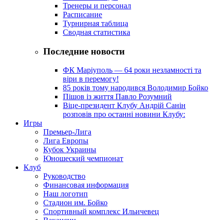
Тренеры и персонал
Расписание
Турнирная таблица
Сводная статистика
Последние новости
ФК Маріуполь — 64 роки незламності та
віри в перемогу!
85 років тому народився Володимир Бойко
Пішов із життя Павло Розумний
Віце-президент Клубу Андрій Санін
розповів про останні новини Клубу:
Игры
Премьер-Лига
Лига Европы
Кубок Украины
Юношеский чемпионат
Клуб
Руководство
Финансовая информация
Наш логотип
Стадион им. Бойко
Спортивный комплекс Ильичевец