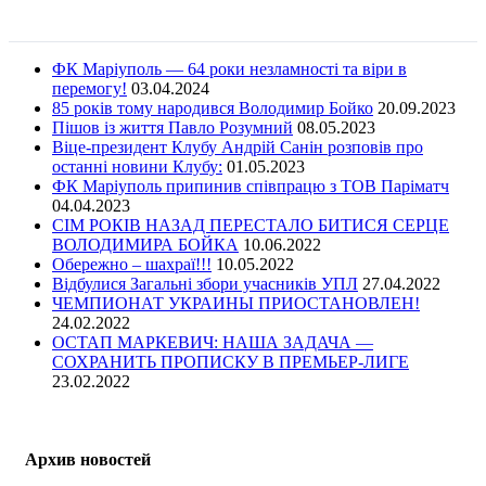
ФК Маріуполь — 64 роки незламності та віри в
перемогу!
03.04.2024
85 років тому народився Володимир Бойко
20.09.2023
Пішов із життя Павло Розумний
08.05.2023
Віце-президент Клубу Андрій Санін розповів про
останні новини Клубу:
01.05.2023
ФК Маріуполь припинив співпрацю з ТОВ Паріматч
04.04.2023
СІМ РОКІВ НАЗАД ПЕРЕСТАЛО БИТИСЯ СЕРЦЕ
ВОЛОДИМИРА БОЙКА
10.06.2022
Обережно – шахраї!!!
10.05.2022
Відбулися Загальні збори учасників УПЛ
27.04.2022
ЧЕМПИОНАТ УКРАИНЫ ПРИОСТАНОВЛЕН!
24.02.2022
ОСТАП МАРКЕВИЧ: НАША ЗАДАЧА —
СОХРАНИТЬ ПРОПИСКУ В ПРЕМЬЕР-ЛИГЕ
23.02.2022
Архив новостей