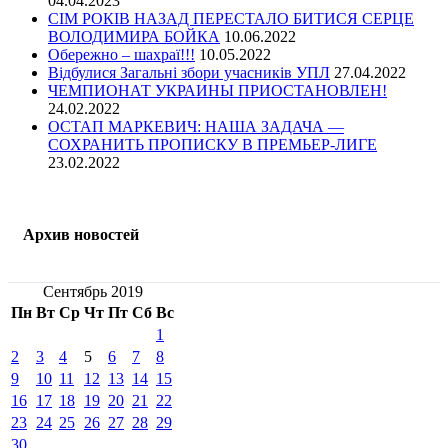
04.04.2023
СІМ РОКІВ НАЗАД ПЕРЕСТАЛО БИТИСЯ СЕРЦЕ
ВОЛОДИМИРА БОЙКА
10.06.2022
Обережно – шахраї!!!
10.05.2022
Відбулися Загальні збори учасників УПЛ
27.04.2022
ЧЕМПИОНАТ УКРАИНЫ ПРИОСТАНОВЛЕН!
24.02.2022
ОСТАП МАРКЕВИЧ: НАША ЗАДАЧА —
СОХРАНИТЬ ПРОПИСКУ В ПРЕМЬЕР-ЛИГЕ
23.02.2022
Архив новостей
Сентябрь 2019
Пн
Вт
Ср
Чт
Пт
Сб
Вс
1
2
3
4
5
6
7
8
9
10
11
12
13
14
15
16
17
18
19
20
21
22
23
24
25
26
27
28
29
30