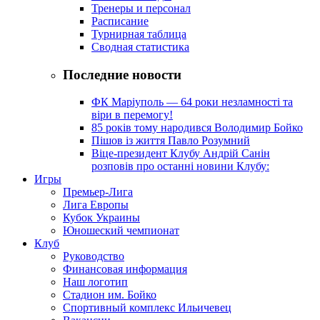
Тренеры и персонал
Расписание
Турнирная таблица
Сводная статистика
Последние новости
ФК Маріуполь — 64 роки незламності та
віри в перемогу!
85 років тому народився Володимир Бойко
Пішов із життя Павло Розумний
Віце-президент Клубу Андрій Санін
розповів про останні новини Клубу:
Игры
Премьер-Лига
Лига Европы
Кубок Украины
Юношеский чемпионат
Клуб
Руководство
Финансовая информация
Наш логотип
Стадион им. Бойко
Спортивный комплекс Ильичевец