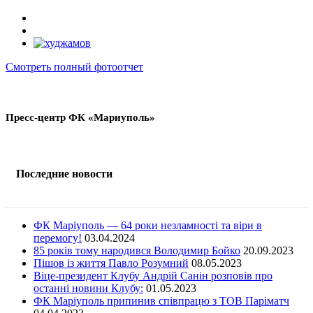
Смотреть полный фотоотчет
Пресс-центр ФК «Мариуполь»
Последние новости
ФК Маріуполь — 64 роки незламності та віри в
перемогу!
03.04.2024
85 років тому народився Володимир Бойко
20.09.2023
Пішов із життя Павло Розумний
08.05.2023
Віце-президент Клубу Андрій Санін розповів про
останні новини Клубу:
01.05.2023
ФК Маріуполь припинив співпрацю з ТОВ Паріматч