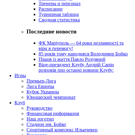
Тренеры и персонал
Расписание
Турнирная таблица
Сводная статистика
Последние новости
ФК Маріуполь — 64 роки незламності та
віри в перемогу!
85 років тому народився Володимир Бойко
Пішов із життя Павло Розумний
Віце-президент Клубу Андрій Санін
розповів про останні новини Клубу:
Игры
Премьер-Лига
Лига Европы
Кубок Украины
Юношеский чемпионат
Клуб
Руководство
Финансовая информация
Наш логотип
Стадион им. Бойко
Спортивный комплекс Ильичевец