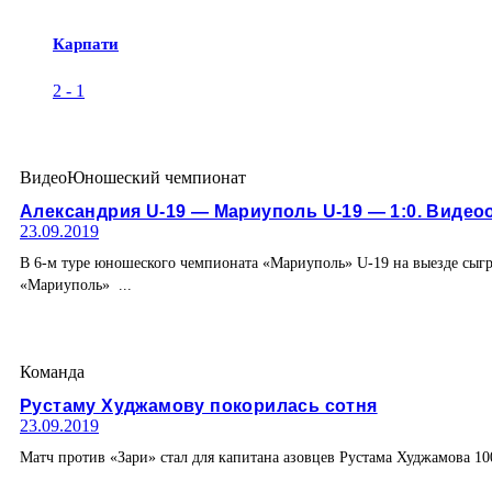
Карпати
2
-
1
Видео
Юношеский чемпионат
Александрия U-19 — Мариуполь U-19 — 1:0. Видео
23.09.2019
В 6-м туре юношеского чемпионата «Мариуполь» U-19 на выезде сыгр
«Мариуполь» ...
Команда
Рустаму Худжамову покорилась сотня
23.09.2019
Матч против «Зари» стал для капитана азовцев Рустама Худжамова 10