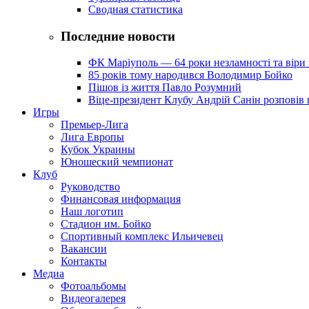
Сводная статистика
Последние новости
ФК Маріуполь — 64 роки незламності та віри 
85 років тому народився Володимир Бойко
Пішов із життя Павло Розумний
Віце-президент Клубу Андрій Санін розповів 
Игры
Премьер-Лига
Лига Европы
Кубок Украины
Юношеский чемпионат
Клуб
Руководство
Финансовая информация
Наш логотип
Стадион им. Бойко
Спортивный комплекс Ильичевец
Вакансии
Контакты
Медиа
Фотоальбомы
Видеогалерея