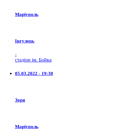
Маріуполь
Iнгулець
-
стадіон ім. Бойка
05.03.2022 - 19:30
Зоря
Маріуполь
-