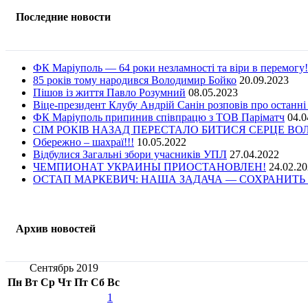
Последние новости
ФК Маріуполь — 64 роки незламності та віри в перемогу!
85 років тому народився Володимир Бойко
20.09.2023
Пішов із життя Павло Розумний
08.05.2023
Віце-президент Клубу Андрій Санін розповів про останні
ФК Маріуполь припинив співпрацю з ТОВ Паріматч
04.0
СІМ РОКІВ НАЗАД ПЕРЕСТАЛО БИТИСЯ СЕРЦЕ В
Обережно – шахраї!!!
10.05.2022
Відбулися Загальні збори учасників УПЛ
27.04.2022
ЧЕМПИОНАТ УКРАИНЫ ПРИОСТАНОВЛЕН!
24.02.2
ОСТАП МАРКЕВИЧ: НАША ЗАДАЧА — СОХРАНИТЬ 
Архив новостей
Сентябрь 2019
Пн
Вт
Ср
Чт
Пт
Сб
Вс
1