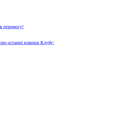
в перемогу!
про останні новини Клубу: