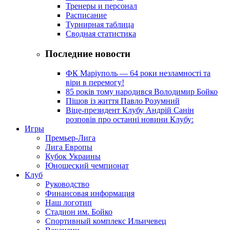
Тренеры и персонал
Расписание
Турнирная таблица
Сводная статистика
Последние новости
ФК Маріуполь — 64 роки незламності та
віри в перемогу!
85 років тому народився Володимир Бойко
Пішов із життя Павло Розумний
Віце-президент Клубу Андрій Санін
розповів про останні новини Клубу:
Игры
Премьер-Лига
Лига Европы
Кубок Украины
Юношеский чемпионат
Клуб
Руководство
Финансовая информация
Наш логотип
Стадион им. Бойко
Спортивный комплекс Ильичевец