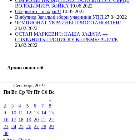
СІМ РОКІВ НАЗАД ПЕРЕСТАЛО БИТИСЯ СЕРЦЕ
ВОЛОДИМИРА БОЙКА
10.06.2022
Обережно – шахраї!!!
10.05.2022
Відбулися Загальні збори учасників УПЛ
27.04.2022
ЧЕМПИОНАТ УКРАИНЫ ПРИОСТАНОВЛЕН!
24.02.2022
ОСТАП МАРКЕВИЧ: НАША ЗАДАЧА —
СОХРАНИТЬ ПРОПИСКУ В ПРЕМЬЕР-ЛИГЕ
23.02.2022
Архив новостей
Сентябрь 2019
Пн
Вт
Ср
Чт
Пт
Сб
Вс
1
2
3
4
5
6
7
8
9
10
11
12
13
14
15
16
17
18
19
20
21
22
23
24
25
26
27
28
29
30
« Авг
Окт »