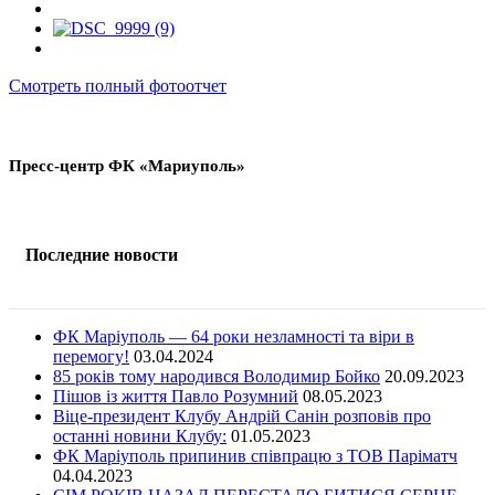
Смотреть полный фотоотчет
Пресс-центр ФК «Мариуполь»
Последние новости
ФК Маріуполь — 64 роки незламності та віри в
перемогу!
03.04.2024
85 років тому народився Володимир Бойко
20.09.2023
Пішов із життя Павло Розумний
08.05.2023
Віце-президент Клубу Андрій Санін розповів про
останні новини Клубу:
01.05.2023
ФК Маріуполь припинив співпрацю з ТОВ Паріматч
04.04.2023