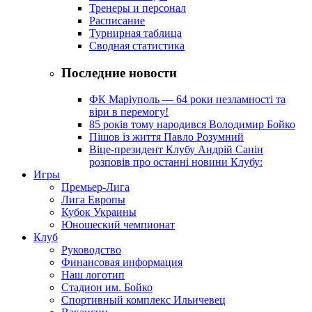
Тренеры и персонал
Расписание
Турнирная таблица
Сводная статистика
Последние новости
ФК Маріуполь — 64 роки незламності та
віри в перемогу!
85 років тому народився Володимир Бойко
Пішов із життя Павло Розумний
Віце-президент Клубу Андрій Санін
розповів про останні новини Клубу:
Игры
Премьер-Лига
Лига Европы
Кубок Украины
Юношеский чемпионат
Клуб
Руководство
Финансовая информация
Наш логотип
Стадион им. Бойко
Спортивный комплекс Ильичевец