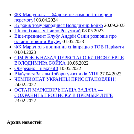
ФК Маріуполь — 64 роки незламності та віри в
перемогу!
03.04.2024
85 років тому народився Володимир Бойко
20.09.2023
Пішов із життя Павло Розумний
08.05.2023
Віце-президент Клубу Андрій Санін розповів про
останні новини Клубу:
01.05.2023
ФК Маріуполь припинив співпрацю з ТОВ Паріматч
04.04.2023
СІМ РОКІВ НАЗАД ПЕРЕСТАЛО БИТИСЯ СЕРЦЕ
ВОЛОДИМИРА БОЙКА
10.06.2022
Обережно – шахраї!!!
10.05.2022
Відбулися Загальні збори учасників УПЛ
27.04.2022
ЧЕМПИОНАТ УКРАИНЫ ПРИОСТАНОВЛЕН!
24.02.2022
ОСТАП МАРКЕВИЧ: НАША ЗАДАЧА —
СОХРАНИТЬ ПРОПИСКУ В ПРЕМЬЕР-ЛИГЕ
23.02.2022
Архив новостей