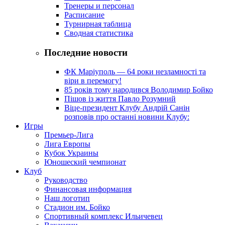
Тренеры и персонал
Расписание
Турнирная таблица
Сводная статистика
Последние новости
ФК Маріуполь — 64 роки незламності та
віри в перемогу!
85 років тому народився Володимир Бойко
Пішов із життя Павло Розумний
Віце-президент Клубу Андрій Санін
розповів про останні новини Клубу:
Игры
Премьер-Лига
Лига Европы
Кубок Украины
Юношеский чемпионат
Клуб
Руководство
Финансовая информация
Наш логотип
Стадион им. Бойко
Спортивный комплекс Ильичевец