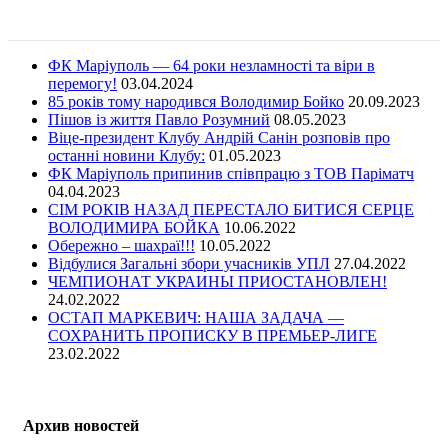
ФК Маріуполь — 64 роки незламності та віри в
перемогу!
03.04.2024
85 років тому народився Володимир Бойко
20.09.2023
Пішов із життя Павло Розумний
08.05.2023
Віце-президент Клубу Андрій Санін розповів про
останні новини Клубу:
01.05.2023
ФК Маріуполь припинив співпрацю з ТОВ Паріматч
04.04.2023
СІМ РОКІВ НАЗАД ПЕРЕСТАЛО БИТИСЯ СЕРЦЕ
ВОЛОДИМИРА БОЙКА
10.06.2022
Обережно – шахраї!!!
10.05.2022
Відбулися Загальні збори учасників УПЛ
27.04.2022
ЧЕМПИОНАТ УКРАИНЫ ПРИОСТАНОВЛЕН!
24.02.2022
ОСТАП МАРКЕВИЧ: НАША ЗАДАЧА —
СОХРАНИТЬ ПРОПИСКУ В ПРЕМЬЕР-ЛИГЕ
23.02.2022
Архив новостей