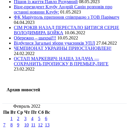
Пішов із життя Павло Розумний
08.05.2023
Віце-президент Клубу Андрій Санін розповів про
останні новини Клубу:
01.05.2023
ФК Маріуполь припинив співпрацю з ТОВ Паріматч
04.04.2023
СІМ РОКІВ НАЗАД ПЕРЕСТАЛО БИТИСЯ СЕРЦЕ
ВОЛОДИМИРА БОЙКА
10.06.2022
Обережно – шахраї!!!
10.05.2022
Відбулися Загальні збори учасників УПЛ
27.04.2022
ЧЕМПИОНАТ УКРАИНЫ ПРИОСТАНОВЛЕН!
24.02.2022
ОСТАП МАРКЕВИЧ: НАША ЗАДАЧА —
СОХРАНИТЬ ПРОПИСКУ В ПРЕМЬЕР-ЛИГЕ
23.02.2022
Архив новостей
Февраль 2022
Пн
Вт
Ср
Чт
Пт
Сб
Вс
1
2
3
4
5
6
7
8
9
10
11
12
13