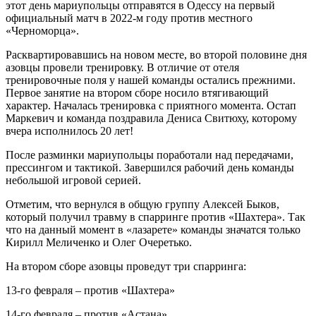
этот день мариупольцы отправятся в Одессу на первый
официальный матч в 2022-м году против местного
«Черноморца».
Расквартировавшись на новом месте, во второй половине дня
азовцы провели тренировку. В отличие от отеля
тренировочные поля у нашей команды остались прежними.
Первое занятие на втором сборе носило втягивающий
характер. Началась тренировка с приятного момента. Остап
Маркевич и команда поздравила Дениса Свитюху, которому
вчера исполнилось 20 лет!
После разминки мариупольцы поработали над передачами,
прессингом и тактикой. Завершился рабочий день команды
небольшой игровой серией.
Отметим, что вернулся в общую группу Алексей Быков,
который получил травму в спарринге против «Шахтера». Так
что на данный момент в «лазарете» команды значатся только
Кирилл Меличенко и Олег Очеретько.
На втором сборе азовцы проведут три спарринга:
13-го февраля – против «Шахтера»
14-го февраля – против «Астана»