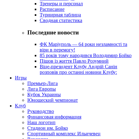
Тренеры и персонал
Расписание
Турнирная таблица
Сводная статистика
Последние новости
ФК Маріуполь — 64 роки незламності та
віри в перемогу!
85 років тому народився Володимир Бойко
Пішов із життя Павло Розумний
Віце-президент Клубу Андрій Санін
розповів про останні новини Клубу:
Игры
Премьер-Лига
Лига Европы
Кубок Украины
Юношеский чемпионат
Клуб
Руководство
Финансовая информация
Наш логотип
Стадион им. Бойко
Спортивный комплекс Ильичевец