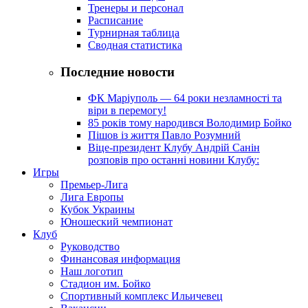
Тренеры и персонал
Расписание
Турнирная таблица
Сводная статистика
Последние новости
ФК Маріуполь — 64 роки незламності та
віри в перемогу!
85 років тому народився Володимир Бойко
Пішов із життя Павло Розумний
Віце-президент Клубу Андрій Санін
розповів про останні новини Клубу:
Игры
Премьер-Лига
Лига Европы
Кубок Украины
Юношеский чемпионат
Клуб
Руководство
Финансовая информация
Наш логотип
Стадион им. Бойко
Спортивный комплекс Ильичевец