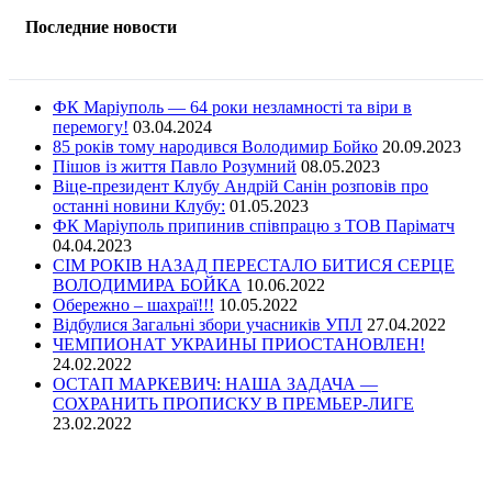
Последние новости
ФК Маріуполь — 64 роки незламності та віри в
перемогу!
03.04.2024
85 років тому народився Володимир Бойко
20.09.2023
Пішов із життя Павло Розумний
08.05.2023
Віце-президент Клубу Андрій Санін розповів про
останні новини Клубу:
01.05.2023
ФК Маріуполь припинив співпрацю з ТОВ Паріматч
04.04.2023
СІМ РОКІВ НАЗАД ПЕРЕСТАЛО БИТИСЯ СЕРЦЕ
ВОЛОДИМИРА БОЙКА
10.06.2022
Обережно – шахраї!!!
10.05.2022
Відбулися Загальні збори учасників УПЛ
27.04.2022
ЧЕМПИОНАТ УКРАИНЫ ПРИОСТАНОВЛЕН!
24.02.2022
ОСТАП МАРКЕВИЧ: НАША ЗАДАЧА —
СОХРАНИТЬ ПРОПИСКУ В ПРЕМЬЕР-ЛИГЕ
23.02.2022