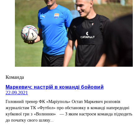
Команда
Маркевич: настрій в команді бойовий
22.09.2021
Головний тренер ФК «Маріуполь» Остап Маркевич розповів
журналістам ТК «Футбол» про обстановку в команді напередодні
кубкової гри з «Волинню» — З яким настроєм команда підходить
до початку свого шляху...