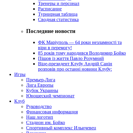
Тренеры и персонал
Расписание
Турнирная таблица
Сводная статистика
Последние новости
ФК Маріуполь — 64 роки незламності та
віри в перемогу!
85 років тому народився Володимир Бойко
Пішов із життя Павло Розумний
Віце-президент Клубу Андрій Санін
розповів про останні новини Клубу:
Игры
Премьер-Лига
Лига Европы
Кубок Украины
Юношеский чемпионат
Клуб
Руководство
Финансовая информация
Наш логотип
Стадион им. Бойко
Спортивный комплекс Ильичевец