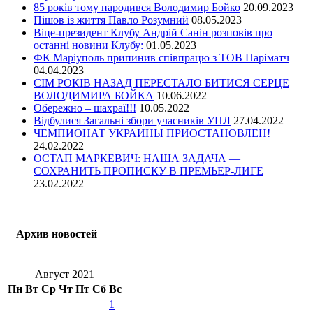
85 років тому народився Володимир Бойко
20.09.2023
Пішов із життя Павло Розумний
08.05.2023
Віце-президент Клубу Андрій Санін розповів про
останні новини Клубу:
01.05.2023
ФК Маріуполь припинив співпрацю з ТОВ Паріматч
04.04.2023
СІМ РОКІВ НАЗАД ПЕРЕСТАЛО БИТИСЯ СЕРЦЕ
ВОЛОДИМИРА БОЙКА
10.06.2022
Обережно – шахраї!!!
10.05.2022
Відбулися Загальні збори учасників УПЛ
27.04.2022
ЧЕМПИОНАТ УКРАИНЫ ПРИОСТАНОВЛЕН!
24.02.2022
ОСТАП МАРКЕВИЧ: НАША ЗАДАЧА —
СОХРАНИТЬ ПРОПИСКУ В ПРЕМЬЕР-ЛИГЕ
23.02.2022
Архив новостей
Август 2021
Пн
Вт
Ср
Чт
Пт
Сб
Вс
1