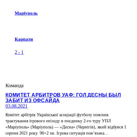
Маріуполь
Карпати
2
-
1
Команда
КОМИТЕТ АРБИТРОВ УАФ: ГОЛ ДЕСНЫ БЫЛ
ЗАБИТ ИЗ ОФСАЙДА
03.08.2021
Комітет арбітрів Української асоціації футболу пояснив
трактування ігрового епізоду в поєдинку 2-го туру УПЛ
«Маріуполь» (Маріуполь) — «Десна» (Чернігів), який відбувся 1
серпня 2021 року. 90+2 хв. Ігрова ситуація пов’язана...