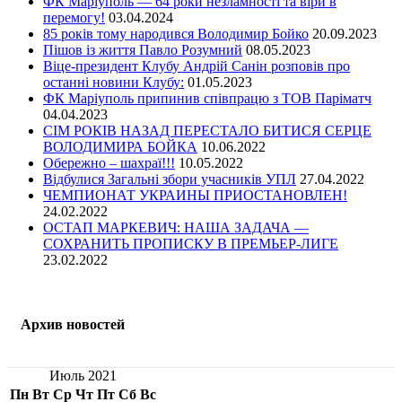
ФК Маріуполь — 64 роки незламності та віри в
перемогу!
03.04.2024
85 років тому народився Володимир Бойко
20.09.2023
Пішов із життя Павло Розумний
08.05.2023
Віце-президент Клубу Андрій Санін розповів про
останні новини Клубу:
01.05.2023
ФК Маріуполь припинив співпрацю з ТОВ Паріматч
04.04.2023
СІМ РОКІВ НАЗАД ПЕРЕСТАЛО БИТИСЯ СЕРЦЕ
ВОЛОДИМИРА БОЙКА
10.06.2022
Обережно – шахраї!!!
10.05.2022
Відбулися Загальні збори учасників УПЛ
27.04.2022
ЧЕМПИОНАТ УКРАИНЫ ПРИОСТАНОВЛЕН!
24.02.2022
ОСТАП МАРКЕВИЧ: НАША ЗАДАЧА —
СОХРАНИТЬ ПРОПИСКУ В ПРЕМЬЕР-ЛИГЕ
23.02.2022
Архив новостей
Июль 2021
Пн
Вт
Ср
Чт
Пт
Сб
Вс