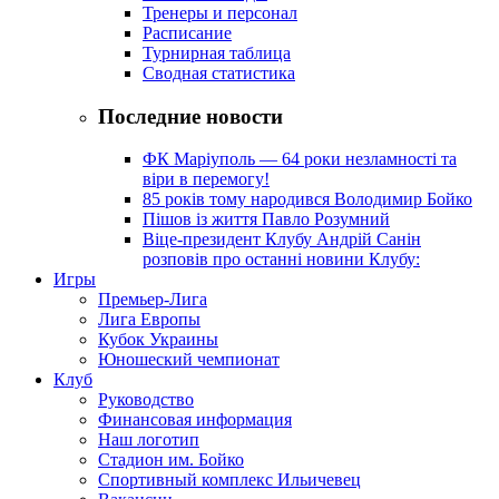
Тренеры и персонал
Расписание
Турнирная таблица
Сводная статистика
Последние новости
ФК Маріуполь — 64 роки незламності та
віри в перемогу!
85 років тому народився Володимир Бойко
Пішов із життя Павло Розумний
Віце-президент Клубу Андрій Санін
розповів про останні новини Клубу:
Игры
Премьер-Лига
Лига Европы
Кубок Украины
Юношеский чемпионат
Клуб
Руководство
Финансовая информация
Наш логотип
Стадион им. Бойко
Спортивный комплекс Ильичевец