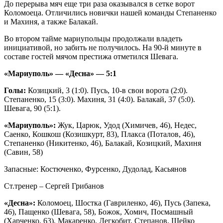
До перерыва мяч еще три раза оказывался в сетке ворот
Коломоеца. Отличились новички нашей команды Степаненко
и Махиня, а также Балакай.
Во втором тайме мариупольцы продолжали владеть
инициативой, но забить не получилось. На 90-й минуте в
составе гостей мячом престижа отметился Шевага.
«Мариуполь» — «Десна» — 5:1
Голы:
Козицкий, 3 (1:0). Пусь, 10-в свои ворота (2:0).
Степаненко, 15 (3:0). Махиня, 31 (4:0). Балакай, 37 (5:0).
Шевага, 90 (5:1).
«Мариуполь»:
Жук, Царюк, Удод (Химичев, 46), Недес,
Саенко, Кошкош (Козишкурт, 83), Плакса (Поталов, 46),
Степаненко (Никитенко, 46), Балакай, Козицкий, Махиня
(Савин, 58)
Запасные: Костюченко, Фурсенко, Дудолад, Касьянов
Ст.тренер – Сергей Грибанов
«Десна»:
Коломоец, Шостка (Гавриленко, 46), Пусь (Запека,
46), Пащенко (Шевага, 58), Божок, Хомич, Посмашный
(Харченко, 63), Макаренко, Легкобит, Степанов, Шейко