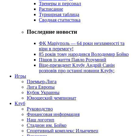
Тренеры и персонал
Расписание
Турнирная таблица
Сводная статистика
Последние новости
ФК Маріуполь — 64 роки незламності та
віри в перемогу!
85 років тому народився Володимир Бойко
Пішов із життя Павло Розумний
Віце-президент Клубу Андрій Санін
розповів про останні новини Клубу:
Игры
Премьер-Лига
Лига Европы
Кубок Украины
Юношеский чемпионат
Клуб
Руководство
Финансовая информация
Наш логотип
Стадион им. Бойко
Спортивный комплекс Ильичевец