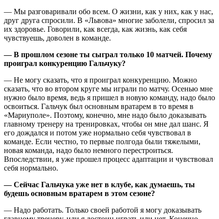
— Мы разговаривали обо всем. О жизни, как у них, как у нас,
друг друга спросили. В «Львова» многие заболели, спросил за
их здоровье. Говорили, как всегда, как жизнь, как себя
чувствуешь, доволен в команде.
— В прошлом сезоне ты сыграл только 10 матчей. Почему
проиграл конкуренцию Гальчуку?
— Не могу сказать, что я проиграл конкуренцию. Можно
сказать, что во втором круге мы играли по матчу. Осенью мне
нужно было время, ведь я пришел в новую команду, надо было
освоиться. Гальчук был основным вратарем в то время в
«Мариуполе». Поэтому, конечно, мне надо было доказывать
главному тренеру на тренировках, чтобы он мне дал шанс. Я
его дождался и потом уже нормально себя чувствовал в
команде. Если честно, то первые полгода были тяжелыми,
новая команда, надо было немного перестроиться.
Впоследствии, я уже прошел процесс адаптации и чувствовал
себя нормально.
— Сейчас Гальчука уже нет в клубе, как думаешь, ты
будешь основным вратарем в этом сезоне?
— Надо работать. Только своей работой я могу доказывать
главному тренеру, или я достоин играть или нет. Конечно,