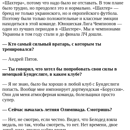
«Шахтера», потому что надо было не отставать. В том плане
было трудно, но преодолел это и нормально. «Шахтер» —
бренд не только украинского, но и европейского футбола.
Поэтому были только положительные и классные эмоции
находиться в этой команде. Юношеская Лига Чемпионов —
один из лучших периодов в «Шахтере». Мы и чемпионами
Украины в том году стали и до финала ЛЧ дошли.
— Кто самый сильный вратарь, с которым ты
тренировался?
— Андрей Пятов.
— Ты говорил, что хотел бы попробовать свои силы в
немецкой Бундеслиге, в каком клубе?
— Я не знаю, было бы хорошо в любой клуб с Бундеслиги
попасть. Вообще мне импонирует дортмундская «Боруссия».
Они для меня атмосферная команда, болельщики просто
супер.
— Сейчас началась летняя Олимпиада. Смотришь?
— Нет, не смотрю, если честно. Видел, что Белодед взяла
медаль, но так, чтобы смотреть, то нет. Нет времени, двое
детей дома, трудно найти время.