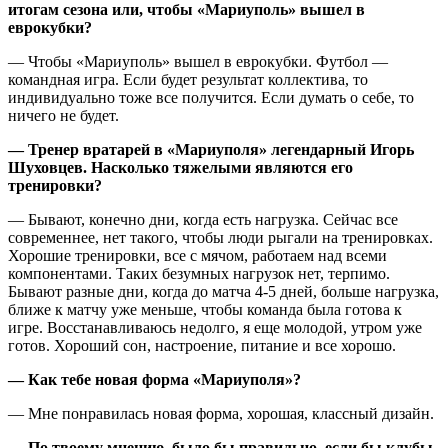
итогам сезона или, чтобы «Мариуполь» вышел в
еврокубки?
— Чтобы «Мариуполь» вышел в еврокубки. Футбол —
командная игра. Если будет результат коллектива, то
индивидуально тоже все получится. Если думать о себе, то
ничего не будет.
— Тренер вратарей в «Мариуполя» легендарный Игорь
Шуховцев. Насколько тяжелыми являются его
тренировки?
— Бывают, конечно дни, когда есть нагрузка. Сейчас все
современнее, нет такого, чтобы люди рыгали на тренировках.
Хорошие тренировки, все с мячом, работаем над всеми
компонентами. Таких безумных нагрузок нет, терпимо.
Бывают разные дни, когда до матча 4-5 дней, больше нагрузка,
ближе к матчу уже меньше, чтобы команда была готова к
игре. Восстанавливаюсь недолго, я еще молодой, утром уже
готов. Хороший сон, настроение, питание и все хорошо.
— Как тебе новая форма «Мариуполя»?
— Мне понравилась новая форма, хорошая, классный дизайн.
— По твоему мнению, было бы правильно, если бы клубы