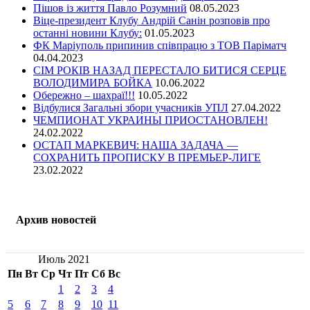
Пішов із життя Павло Розумний
08.05.2023
Віце-президент Клубу Андрій Санін розповів про
останні новини Клубу:
01.05.2023
ФК Маріуполь припинив співпрацю з ТОВ Паріматч
04.04.2023
СІМ РОКІВ НАЗАД ПЕРЕСТАЛО БИТИСЯ СЕРЦЕ
ВОЛОДИМИРА БОЙКА
10.06.2022
Обережно – шахраї!!!
10.05.2022
Відбулися Загальні збори учасників УПЛ
27.04.2022
ЧЕМПИОНАТ УКРАИНЫ ПРИОСТАНОВЛЕН!
24.02.2022
ОСТАП МАРКЕВИЧ: НАША ЗАДАЧА —
СОХРАНИТЬ ПРОПИСКУ В ПРЕМЬЕР-ЛИГЕ
23.02.2022
Архив новостей
Июль 2021
Пн
Вт
Ср
Чт
Пт
Сб
Вс
1
2
3
4
5
6
7
8
9
10
11