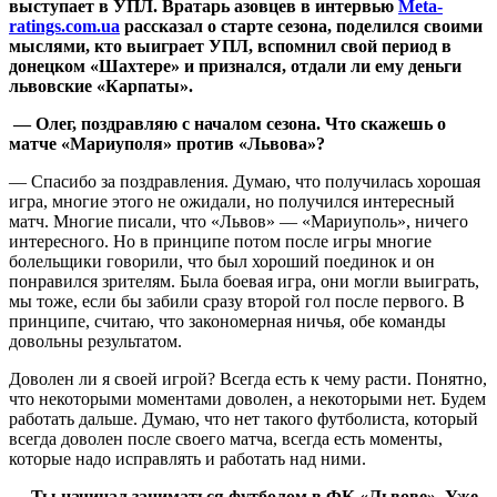
выступает в УПЛ. Вратарь азовцев в интервью
Meta-
ratings.com.ua
рассказал о старте сезона, поделился своими
мыслями, кто выиграет УПЛ, вспомнил свой период в
донецком «Шахтере» и признался, отдали ли ему деньги
львовские «Карпаты».
— Олег, поздравляю с началом сезона. Что скажешь о
матче «Мариуполя» против «Львова»?
— Спасибо за поздравления. Думаю, что получилась хорошая
игра, многие этого не ожидали, но получился интересный
матч. Многие писали, что «Львов» — «Мариуполь», ничего
интересного. Но в принципе потом после игры многие
болельщики говорили, что был хороший поединок и он
понравился зрителям. Была боевая игра, они могли выиграть,
мы тоже, если бы забили сразу второй гол после первого. В
принципе, считаю, что закономерная ничья, обе команды
довольны результатом.
Доволен ли я своей игрой? Всегда есть к чему расти. Понятно,
что некоторыми моментами доволен, а некоторыми нет. Будем
работать дальше. Думаю, что нет такого футболиста, который
всегда доволен после своего матча, всегда есть моменты,
которые надо исправлять и работать над ними.
— Ты начинал заниматься футболом в ФК «Львове». Уже