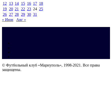
12
13
14
15
16
17
18
19
20
21
22
23
24
25
26
27
28
29
30
31
« Июн
Авг »
© Футбольный клуб «Мариуполь», 1998-2021. Все права
защищены.