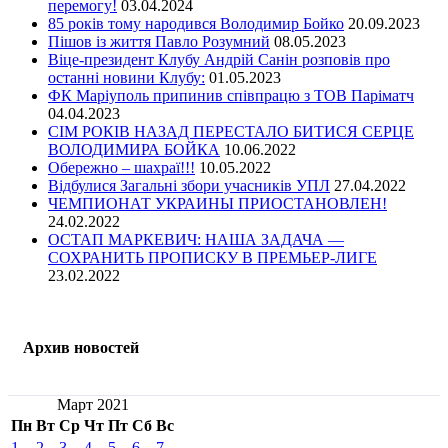
перемогу!
03.04.2024
85 років тому народився Володимир Бойко
20.09.2023
Пішов із життя Павло Розумний
08.05.2023
Віце-президент Клубу Андрій Санін розповів про
останні новини Клубу:
01.05.2023
ФК Маріуполь припинив співпрацю з ТОВ Паріматч
04.04.2023
СІМ РОКІВ НАЗАД ПЕРЕСТАЛО БИТИСЯ СЕРЦЕ
ВОЛОДИМИРА БОЙКА
10.06.2022
Обережно – шахраї!!!
10.05.2022
Відбулися Загальні збори учасників УПЛ
27.04.2022
ЧЕМПИОНАТ УКРАИНЫ ПРИОСТАНОВЛЕН!
24.02.2022
ОСТАП МАРКЕВИЧ: НАША ЗАДАЧА —
СОХРАНИТЬ ПРОПИСКУ В ПРЕМЬЕР-ЛИГЕ
23.02.2022
Архив новостей
Март 2021
Пн
Вт
Ср
Чт
Пт
Сб
Вс
1
2
3
4
5
6
7