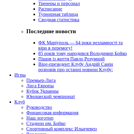
Тренеры и персонал
Расписание
Турнирная таблица
Сводная статистика
Последние новости
ФК Маріуполь — 64 роки незламності та
віри в перемогу!
85 років тому народився Володимир Бойко
Пішов із життя Павло Розумний
Віце-президент Клубу Андрій Санін
розповів про останні новини Клубу:
Игры
Премьер-Лига
Лига Европы
Кубок Украины
Юношеский чемпионат
Клуб
Руководство
Финансовая информация
Наш логотип
Стадион им. Бойко
Спортивный комплекс Ильичевец