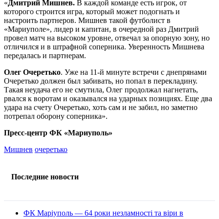
«
Дмитрий Мишнев.
В каждой команде есть игрок, от
которого строится игра, который может подогнать и
настроить партнеров. Мишнев такой футболист в
«Мариуполе», лидер и капитан, в очередной раз Дмитрий
провел матч на высоком уровне, отвечал за опорную зону, но
отличился и в штрафной соперника. Уверенность Мишнева
передалась и партнерам.
Олег Очеретько
. Уже на 11-й минуте встречи с днепрянами
Очеретько должен был забивать, но попал в перекладину.
Такая неудача его не смутила, Олег продолжал нагнетать,
рвался к воротам и оказывался на ударных позициях. Еще два
удара на счету Очеретько, хоть сам и не забил, но заметно
потрепал оборону соперника».
Пресс-центр ФК «Мариуполь»
Мишнев
очеретько
Последние новости
ФК Маріуполь — 64 роки незламності та віри в