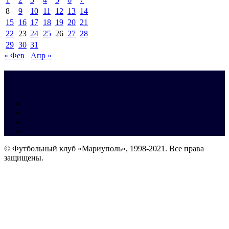
8
9
10
11
12
13
14
15
16
17
18
19
20
21
22
23
24
25
26
27
28
29
30
31
« Фев
Апр »
© Футбольный клуб «Мариуполь», 1998-2021. Все права
защищены.