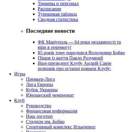
Тренеры и персонал
Расписание
Турнирная таблица
Сводная статистика
Последние новости
ФК Маріуполь — 64 роки незламності та
віри в перемогу!
85 років тому народився Володимир Бойко
Пішов із життя Павло Розумний
Віце-президент Клубу Андрій Санін
розповів про останні новини Клубу:
Игры
Премьер-Лига
Лига Европы
Кубок Украины
Юношеский чемпионат
Клуб
Руководство
Финансовая информация
Наш логотип
Стадион им. Бойко
Спортивный комплекс Ильичевец