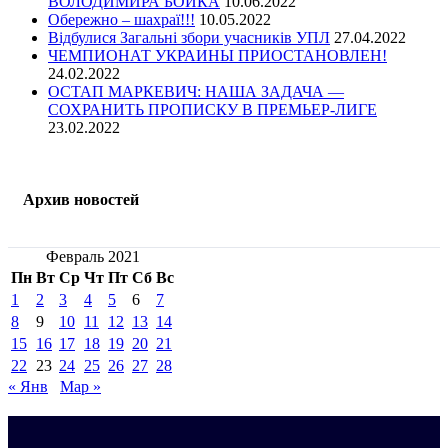
ВОЛОДИМИРА БОЙКА
10.06.2022
Обережно – шахраї!!!
10.05.2022
Відбулися Загальні збори учасників УПЛ
27.04.2022
ЧЕМПИОНАТ УКРАИНЫ ПРИОСТАНОВЛЕН!
24.02.2022
ОСТАП МАРКЕВИЧ: НАША ЗАДАЧА —
СОХРАНИТЬ ПРОПИСКУ В ПРЕМЬЕР-ЛИГЕ
23.02.2022
Архив новостей
Февраль 2021
Пн
Вт
Ср
Чт
Пт
Сб
Вс
1
2
3
4
5
6
7
8
9
10
11
12
13
14
15
16
17
18
19
20
21
22
23
24
25
26
27
28
« Янв
Мар »