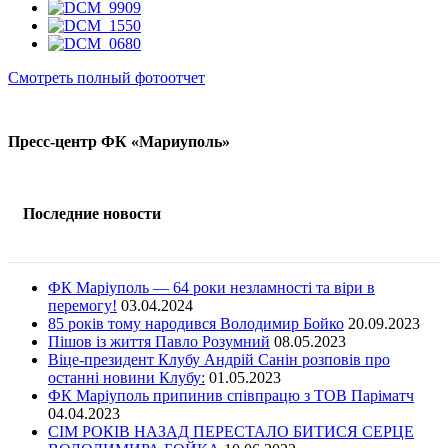
Смотреть полный фотоотчет
Пресс-центр ФК «Мариуполь»
Последние новости
ФК Маріуполь — 64 роки незламності та віри в
перемогу!
03.04.2024
85 років тому народився Володимир Бойко
20.09.2023
Пішов із життя Павло Розумний
08.05.2023
Віце-президент Клубу Андрій Санін розповів про
останні новини Клубу:
01.05.2023
ФК Маріуполь припинив співпрацю з ТОВ Паріматч
04.04.2023
СІМ РОКІВ НАЗАД ПЕРЕСТАЛО БИТИСЯ СЕРЦЕ