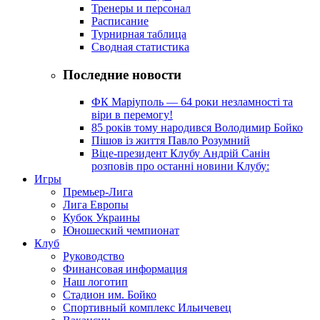
Тренеры и персонал
Расписание
Турнирная таблица
Сводная статистика
Последние новости
ФК Маріуполь — 64 роки незламності та
віри в перемогу!
85 років тому народився Володимир Бойко
Пішов із життя Павло Розумний
Віце-президент Клубу Андрій Санін
розповів про останні новини Клубу:
Игры
Премьер-Лига
Лига Европы
Кубок Украины
Юношеский чемпионат
Клуб
Руководство
Финансовая информация
Наш логотип
Стадион им. Бойко
Спортивный комплекс Ильичевец