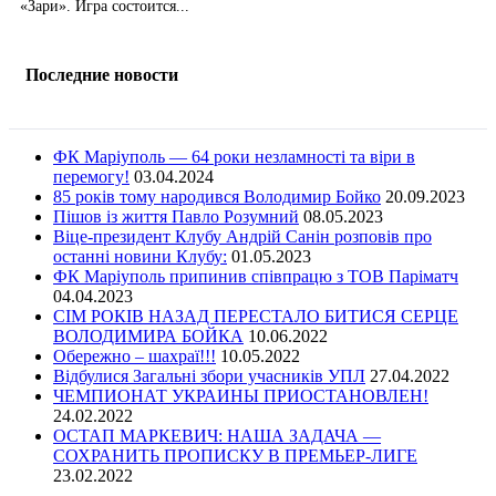
«Зари». Игра состоится...
Последние новости
ФК Маріуполь — 64 роки незламності та віри в
перемогу!
03.04.2024
85 років тому народився Володимир Бойко
20.09.2023
Пішов із життя Павло Розумний
08.05.2023
Віце-президент Клубу Андрій Санін розповів про
останні новини Клубу:
01.05.2023
ФК Маріуполь припинив співпрацю з ТОВ Паріматч
04.04.2023
СІМ РОКІВ НАЗАД ПЕРЕСТАЛО БИТИСЯ СЕРЦЕ
ВОЛОДИМИРА БОЙКА
10.06.2022
Обережно – шахраї!!!
10.05.2022
Відбулися Загальні збори учасників УПЛ
27.04.2022
ЧЕМПИОНАТ УКРАИНЫ ПРИОСТАНОВЛЕН!
24.02.2022
ОСТАП МАРКЕВИЧ: НАША ЗАДАЧА —
СОХРАНИТЬ ПРОПИСКУ В ПРЕМЬЕР-ЛИГЕ
23.02.2022