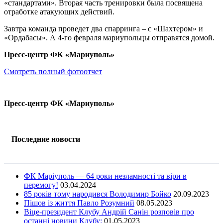
«стандартами». Вторая часть тренировки была посвящена
отработке атакующих действий.
Завтра команда проведет два спарринга – с «Шахтером» и
«Ордабасы». А 4-го февраля мариупольцы отправятся домой.
Пресс-центр ФК «Мариуполь»
Смотреть полный фотоотчет
Пресс-центр ФК «Мариуполь»
Последние новости
ФК Маріуполь — 64 роки незламності та віри в
перемогу!
03.04.2024
85 років тому народився Володимир Бойко
20.09.2023
Пішов із життя Павло Розумний
08.05.2023
Віце-президент Клубу Андрій Санін розповів про
останні новини Клубу:
01.05.2023