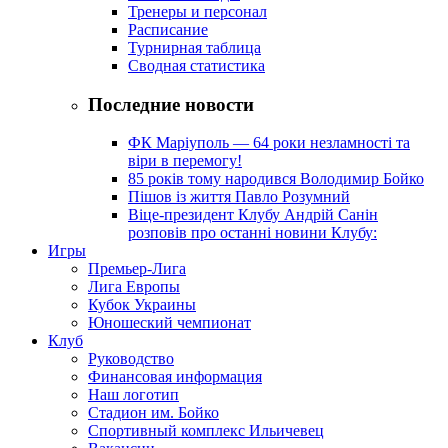
Тренеры и персонал
Расписание
Турнирная таблица
Сводная статистика
Последние новости
ФК Маріуполь — 64 роки незламності та
віри в перемогу!
85 років тому народився Володимир Бойко
Пішов із життя Павло Розумний
Віце-президент Клубу Андрій Санін
розповів про останні новини Клубу:
Игры
Премьер-Лига
Лига Европы
Кубок Украины
Юношеский чемпионат
Клуб
Руководство
Финансовая информация
Наш логотип
Стадион им. Бойко
Спортивный комплекс Ильичевец