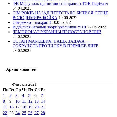
ФК Маріуполь припинив співпрацю з ТОВ Паріматч
04.04.2023
СІМ РОКІВ НАЗАД ПЕРЕСТАЛО БИТИСЯ СЕРЦЕ
ВОЛОДИМИРА БОЙКА
10.06.2022
Обережно – шахраї!!!
10.05.2022
Відбулися Загальні збори учасників УПЛ
27.04.2022
ЧЕМПИОНАТ УКРАИНЫ ПРИОСТАНОВЛЕН!
24.02.2022
ОСТАП МАРКЕВИЧ: НАША ЗАДАЧА —
СОХРАНИТЬ ПРОПИСКУ В ПРЕМЬЕР-ЛИГЕ
23.02.2022
Архив новостей
Февраль 2021
Пн
Вт
Ср
Чт
Пт
Сб
Вс
1
2
3
4
5
6
7
8
9
10
11
12
13
14
15
16
17
18
19
20
21
22
23
24
25
26
27
28