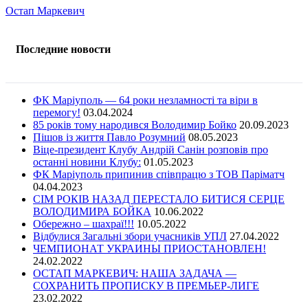
Остап Маркевич
Последние новости
ФК Маріуполь — 64 роки незламності та віри в
перемогу!
03.04.2024
85 років тому народився Володимир Бойко
20.09.2023
Пішов із життя Павло Розумний
08.05.2023
Віце-президент Клубу Андрій Санін розповів про
останні новини Клубу:
01.05.2023
ФК Маріуполь припинив співпрацю з ТОВ Паріматч
04.04.2023
СІМ РОКІВ НАЗАД ПЕРЕСТАЛО БИТИСЯ СЕРЦЕ
ВОЛОДИМИРА БОЙКА
10.06.2022
Обережно – шахраї!!!
10.05.2022
Відбулися Загальні збори учасників УПЛ
27.04.2022
ЧЕМПИОНАТ УКРАИНЫ ПРИОСТАНОВЛЕН!
24.02.2022
ОСТАП МАРКЕВИЧ: НАША ЗАДАЧА —
СОХРАНИТЬ ПРОПИСКУ В ПРЕМЬЕР-ЛИГЕ
23.02.2022