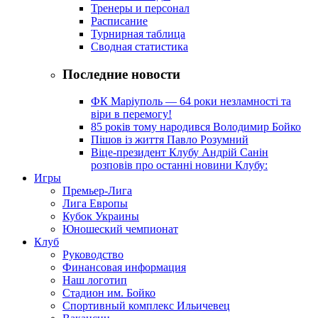
Тренеры и персонал
Расписание
Турнирная таблица
Сводная статистика
Последние новости
ФК Маріуполь — 64 роки незламності та
віри в перемогу!
85 років тому народився Володимир Бойко
Пішов із життя Павло Розумний
Віце-президент Клубу Андрій Санін
розповів про останні новини Клубу:
Игры
Премьер-Лига
Лига Европы
Кубок Украины
Юношеский чемпионат
Клуб
Руководство
Финансовая информация
Наш логотип
Стадион им. Бойко
Спортивный комплекс Ильичевец