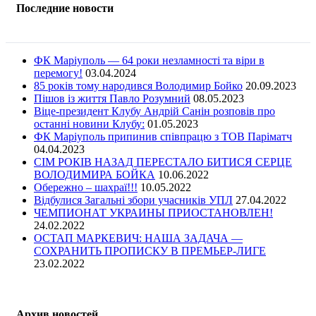
Последние новости
ФК Маріуполь — 64 роки незламності та віри в
перемогу!
03.04.2024
85 років тому народився Володимир Бойко
20.09.2023
Пішов із життя Павло Розумний
08.05.2023
Віце-президент Клубу Андрій Санін розповів про
останні новини Клубу:
01.05.2023
ФК Маріуполь припинив співпрацю з ТОВ Паріматч
04.04.2023
СІМ РОКІВ НАЗАД ПЕРЕСТАЛО БИТИСЯ СЕРЦЕ
ВОЛОДИМИРА БОЙКА
10.06.2022
Обережно – шахраї!!!
10.05.2022
Відбулися Загальні збори учасників УПЛ
27.04.2022
ЧЕМПИОНАТ УКРАИНЫ ПРИОСТАНОВЛЕН!
24.02.2022
ОСТАП МАРКЕВИЧ: НАША ЗАДАЧА —
СОХРАНИТЬ ПРОПИСКУ В ПРЕМЬЕР-ЛИГЕ
23.02.2022
Архив новостей