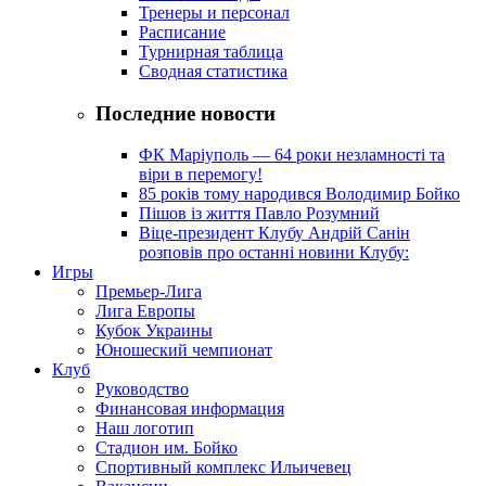
Тренеры и персонал
Расписание
Турнирная таблица
Сводная статистика
Последние новости
ФК Маріуполь — 64 роки незламності та
віри в перемогу!
85 років тому народився Володимир Бойко
Пішов із життя Павло Розумний
Віце-президент Клубу Андрій Санін
розповів про останні новини Клубу:
Игры
Премьер-Лига
Лига Европы
Кубок Украины
Юношеский чемпионат
Клуб
Руководство
Финансовая информация
Наш логотип
Стадион им. Бойко
Спортивный комплекс Ильичевец