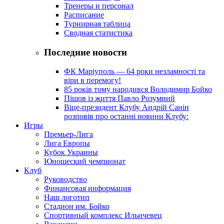
Тренеры и персонал
Расписание
Турнирная таблица
Сводная статистика
Последние новости
ФК Маріуполь — 64 роки незламності та
віри в перемогу!
85 років тому народився Володимир Бойко
Пішов із життя Павло Розумний
Віце-президент Клубу Андрій Санін
розповів про останні новини Клубу:
Игры
Премьер-Лига
Лига Европы
Кубок Украины
Юношеский чемпионат
Клуб
Руководство
Финансовая информация
Наш логотип
Стадион им. Бойко
Спортивный комплекс Ильичевец