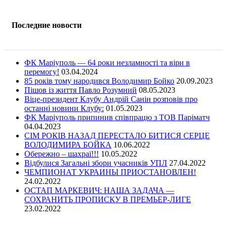
Последние новости
ФК Маріуполь — 64 роки незламності та віри в
перемогу!
03.04.2024
85 років тому народився Володимир Бойко
20.09.2023
Пішов із життя Павло Розумний
08.05.2023
Віце-президент Клубу Андрій Санін розповів про
останні новини Клубу:
01.05.2023
ФК Маріуполь припинив співпрацю з ТОВ Паріматч
04.04.2023
СІМ РОКІВ НАЗАД ПЕРЕСТАЛО БИТИСЯ СЕРЦЕ
ВОЛОДИМИРА БОЙКА
10.06.2022
Обережно – шахраї!!!
10.05.2022
Відбулися Загальні збори учасників УПЛ
27.04.2022
ЧЕМПИОНАТ УКРАИНЫ ПРИОСТАНОВЛЕН!
24.02.2022
ОСТАП МАРКЕВИЧ: НАША ЗАДАЧА —
СОХРАНИТЬ ПРОПИСКУ В ПРЕМЬЕР-ЛИГЕ
23.02.2022