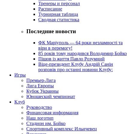
Тренеры и персонал
Расписание
Турнирная таблица
Сводная статистика
Последние новости
ФК Маріуполь — 64 роки незламності та
віри в перемогу!
85 років тому народився Володимир Бойко
Пішов із життя Павло Розумний
Віце-президент Клубу Андрій Санін
розповів про останні новини Клубу:
Игры
Премьер-Лига
Лига Европы
Кубок Украины
Юношеский чемпионат
Клуб
Руководство
Финансовая информация
Наш логотип
Стадион им. Бойко
Спортивный комплекс Ильичевец