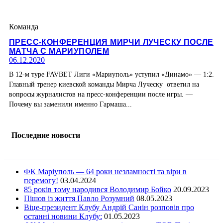
Команда
ПРЕСС-КОНФЕРЕНЦИЯ МИРЧИ ЛУЧЕСКУ ПОСЛЕ
МАТЧА С МАРИУПОЛЕМ
06.12.2020
В 12-м туре FAVBET Лиги «Мариуполь» уступил «Динамо» — 1:2.
Главный тренер киевской команды Мирча Луческу ответил на
вопросы журналистов на пресс-конференции после игры. —
Почему вы заменили именно Гармаша...
Последние новости
ФК Маріуполь — 64 роки незламності та віри в
перемогу!
03.04.2024
85 років тому народився Володимир Бойко
20.09.2023
Пішов із життя Павло Розумний
08.05.2023
Віце-президент Клубу Андрій Санін розповів про
останні новини Клубу:
01.05.2023