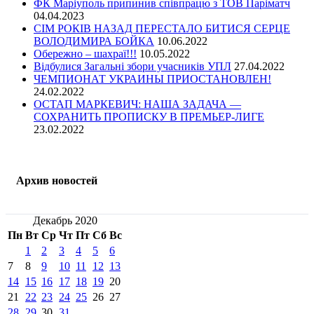
ФК Маріуполь припинив співпрацю з ТОВ Паріматч
04.04.2023
СІМ РОКІВ НАЗАД ПЕРЕСТАЛО БИТИСЯ СЕРЦЕ
ВОЛОДИМИРА БОЙКА
10.06.2022
Обережно – шахраї!!!
10.05.2022
Відбулися Загальні збори учасників УПЛ
27.04.2022
ЧЕМПИОНАТ УКРАИНЫ ПРИОСТАНОВЛЕН!
24.02.2022
ОСТАП МАРКЕВИЧ: НАША ЗАДАЧА —
СОХРАНИТЬ ПРОПИСКУ В ПРЕМЬЕР-ЛИГЕ
23.02.2022
Архив новостей
Декабрь 2020
Пн
Вт
Ср
Чт
Пт
Сб
Вс
1
2
3
4
5
6
7
8
9
10
11
12
13
14
15
16
17
18
19
20
21
22
23
24
25
26
27
28
29
30
31