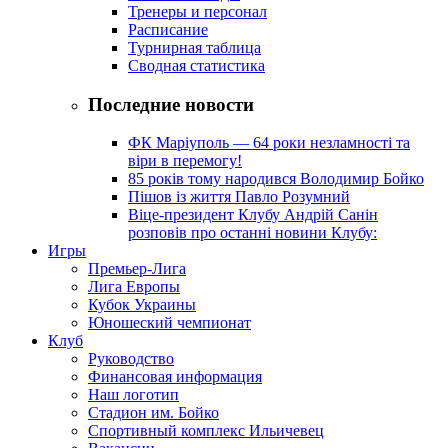
Тренеры и персонал
Расписание
Турнирная таблица
Сводная статистика
Последние новости
ФК Маріуполь — 64 роки незламності та
віри в перемогу!
85 років тому народився Володимир Бойко
Пішов із життя Павло Розумний
Віце-президент Клубу Андрій Санін
розповів про останні новини Клубу:
Игры
Премьер-Лига
Лига Европы
Кубок Украины
Юношеский чемпионат
Клуб
Руководство
Финансовая информация
Наш логотип
Стадион им. Бойко
Спортивный комплекс Ильичевец