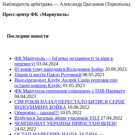
Наблюдатель арбитража — Александр Цыганков (Тернополь)
Пресс-центр ФК «Мариуполь»
Последние новости
ФК Маріуполь — 64 роки незламності та віри в
перемогу!
03.04.2024
85 років тому народився Володимир Бойко
20.09.2023
Пішов із життя Павло Розумний
08.05.2023
Віце-президент Клубу Андрій Санін розповів про
останні новини Клубу:
01.05.2023
ФК Маріуполь припинив співпрацю з ТОВ Паріматч
04.04.2023
СІМ РОКІВ НАЗАД ПЕРЕСТАЛО БИТИСЯ СЕРЦЕ
ВОЛОДИМИРА БОЙКА
10.06.2022
Обережно – шахраї!!!
10.05.2022
Відбулися Загальні збори учасників УПЛ
27.04.2022
ЧЕМПИОНАТ УКРАИНЫ ПРИОСТАНОВЛЕН!
24.02.2022
ОСТАП МАРКЕВИЧ: НАША ЗАДАЧА —