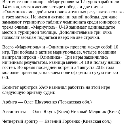
В этом сезоне юниоры «Мариуполя» за 12 туров заработали
14 очков, имея в активе четыре победы и две ничьи.
«Олимпик» смог добиться положительных результатов только
в трех матчах. Не имея в активе ни одной победы, дончане
замыкают турнирную таблицу чемпионата среди юниоров с
тремя очками. «Мариуполь» U-19 занимает одиннадцатое
место в турнирной таблице. Дополнительные три очка
позволят азовцам подняться вверх на две строчки.
Всего «Мариуполь» и «Олимпик» провели между собой 10
игр. Три победы в активе мариупольцев, четыре поединка
выиграли игроки «Олимпика». Три игры закончились
ничейным результатом. Разница мячей 14:18 в пользу наших
гостей. Во время последней встречи 24 августа 2018 года
молодые приазовцы на своем поле оформили сухую ничью
0:0.
Комитет арбитров УАФ назначил работать на этой игре
следующую бригаду судей:
Арбитр — Олег Шкурченко (Черкасская обл.)
Ассистенты — Олег Якунь (Киев) Николай Медяник (Киев)
Четвертый арбитр — Евгений Горбенко (Киевская обл.)