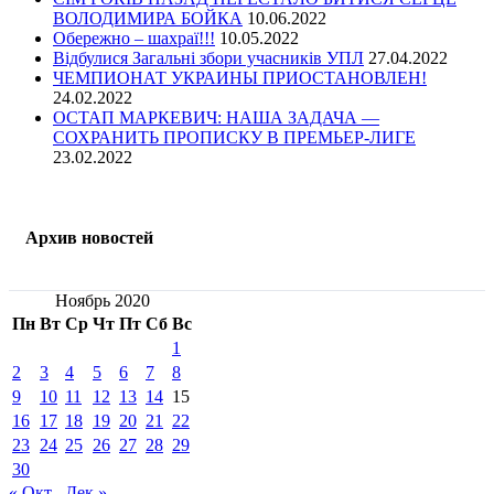
ВОЛОДИМИРА БОЙКА
10.06.2022
Обережно – шахраї!!!
10.05.2022
Відбулися Загальні збори учасників УПЛ
27.04.2022
ЧЕМПИОНАТ УКРАИНЫ ПРИОСТАНОВЛЕН!
24.02.2022
ОСТАП МАРКЕВИЧ: НАША ЗАДАЧА —
СОХРАНИТЬ ПРОПИСКУ В ПРЕМЬЕР-ЛИГЕ
23.02.2022
Архив новостей
Ноябрь 2020
Пн
Вт
Ср
Чт
Пт
Сб
Вс
1
2
3
4
5
6
7
8
9
10
11
12
13
14
15
16
17
18
19
20
21
22
23
24
25
26
27
28
29
30
« Окт
Дек »