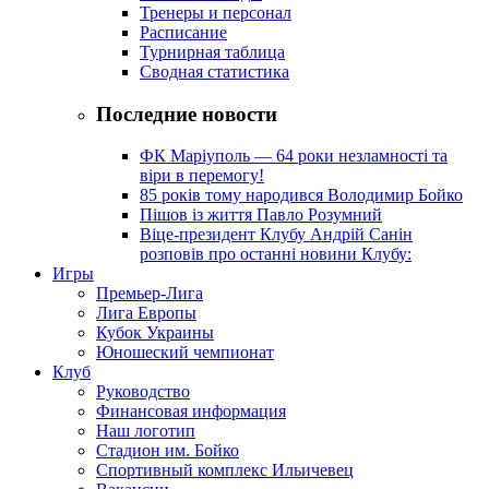
Тренеры и персонал
Расписание
Турнирная таблица
Сводная статистика
Последние новости
ФК Маріуполь — 64 роки незламності та
віри в перемогу!
85 років тому народився Володимир Бойко
Пішов із життя Павло Розумний
Віце-президент Клубу Андрій Санін
розповів про останні новини Клубу:
Игры
Премьер-Лига
Лига Европы
Кубок Украины
Юношеский чемпионат
Клуб
Руководство
Финансовая информация
Наш логотип
Стадион им. Бойко
Спортивный комплекс Ильичевец