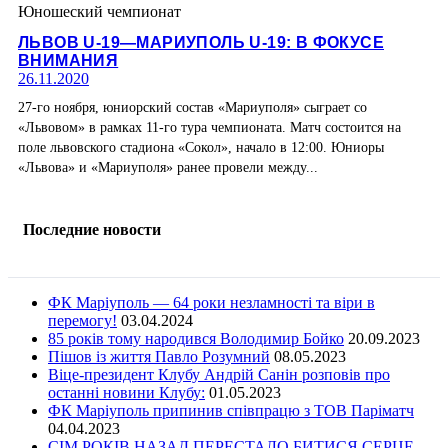
Юношеский чемпионат
ЛЬВОВ U-19—МАРИУПОЛЬ U-19: В ФОКУСЕ
ВНИМАНИЯ
26.11.2020
27-го ноября, юниорский состав «Мариуполя» сыграет со
«Львовом» в рамках 11-го тура чемпионата. Матч состоится на
поле львовского стадиона «Сокол», начало в 12:00. Юниоры
«Львова» и «Мариуполя» ранее провели между...
Последние новости
ФК Маріуполь — 64 роки незламності та віри в
перемогу!
03.04.2024
85 років тому народився Володимир Бойко
20.09.2023
Пішов із життя Павло Розумний
08.05.2023
Віце-президент Клубу Андрій Санін розповів про
останні новини Клубу:
01.05.2023
ФК Маріуполь припинив співпрацю з ТОВ Паріматч
04.04.2023
СІМ РОКІВ НАЗАД ПЕРЕСТАЛО БИТИСЯ СЕРЦЕ