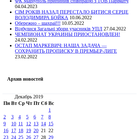
ФК Маріуполь припинив співпрацю з ТОВ Паріматч
04.04.2023
СІМ РОКІВ НАЗАД ПЕРЕСТАЛО БИТИСЯ СЕРЦЕ
ВОЛОДИМИРА БОЙКА
10.06.2022
Обережно – шахраї!!!
10.05.2022
Відбулися Загальні збори учасників УПЛ
27.04.2022
ЧЕМПИОНАТ УКРАИНЫ ПРИОСТАНОВЛЕН!
24.02.2022
ОСТАП МАРКЕВИЧ: НАША ЗАДАЧА —
СОХРАНИТЬ ПРОПИСКУ В ПРЕМЬЕР-ЛИГЕ
23.02.2022
Архив новостей
Декабрь 2019
Пн
Вт
Ср
Чт
Пт
Сб
Вс
1
2
3
4
5
6
7
8
9
10
11
12
13
14
15
16
17
18
19
20
21
22
23
24
25
26
27
28
29