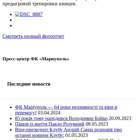
предыгровой тренировки азовцев.
Смотреть полный фотоотчет
Пресс-центр ФК «Мариуполь»
Последние новости
ФК Маріуполь — 64 роки незламності та віри в
перемогу!
03.04.2024
85 років тому народився Володимир Бойко
20.09.2023
Пішов із життя Павло Розумний
08.05.2023
Віце-президент Клубу Андрій Санін розповів про
останні новини Клубу:
01.05.2023