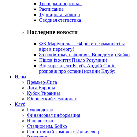
Тренеры и персонал
Расписание
Турнирная таблица
Сводная статистика
Последние новости
ФК Маріуполь — 64 роки незламності та
віри в перемогу!
85 років тому народився Володимир Бойко
Пішов із життя Павло Розумний
Віце-президент Клубу Андрій Санін
розповів про останні новини Клубу:
Игры
Премьер-Лига
Лига Европы
Кубок Украины
Юношеский чемпионат
Клуб
Руководство
Финансовая информация
Наш логотип
Стадион им. Бойко
Спортивный комплекс Ильичевец