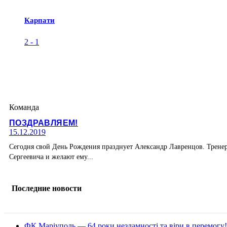
Карпати
2
-
1
Команда
ПОЗДРАВЛЯЕМ!
15.12.2019
Сегодня свой День Рождения празднует Александр Лавренцов. Тренер
Сергеевича и желают ему...
Последние новости
ФК Маріуполь — 64 роки незламності та віри в перемогу!