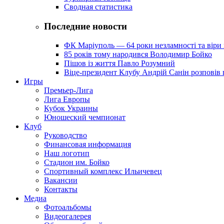
Сводная статистика
Последние новости
ФК Маріуполь — 64 роки незламності та віри 
85 років тому народився Володимир Бойко
Пішов із життя Павло Розумний
Віце-президент Клубу Андрій Санін розповів 
Игры
Премьер-Лига
Лига Европы
Кубок Украины
Юношеский чемпионат
Клуб
Руководство
Финансовая информация
Наш логотип
Стадион им. Бойко
Спортивный комплекс Ильичевец
Вакансии
Контакты
Медиа
Фотоальбомы
Видеогалерея