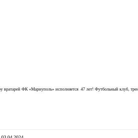
у вратарей ФК «Мариуполь» исполняется 47 лет! Футбольный клуб, трен
03.04.2024