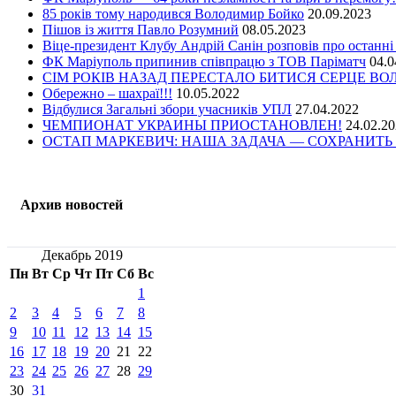
85 років тому народився Володимир Бойко
20.09.2023
Пішов із життя Павло Розумний
08.05.2023
Віце-президент Клубу Андрій Санін розповів про останні
ФК Маріуполь припинив співпрацю з ТОВ Паріматч
04.0
СІМ РОКІВ НАЗАД ПЕРЕСТАЛО БИТИСЯ СЕРЦЕ В
Обережно – шахраї!!!
10.05.2022
Відбулися Загальні збори учасників УПЛ
27.04.2022
ЧЕМПИОНАТ УКРАИНЫ ПРИОСТАНОВЛЕН!
24.02.2
ОСТАП МАРКЕВИЧ: НАША ЗАДАЧА — СОХРАНИТЬ 
Архив новостей
Декабрь 2019
Пн
Вт
Ср
Чт
Пт
Сб
Вс
1
2
3
4
5
6
7
8
9
10
11
12
13
14
15
16
17
18
19
20
21
22
23
24
25
26
27
28
29
30
31