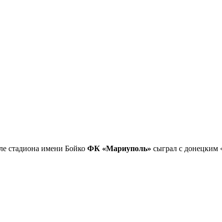
оле стадиона имени Бойко
ФК «Мариуполь»
сыграл с донецким 