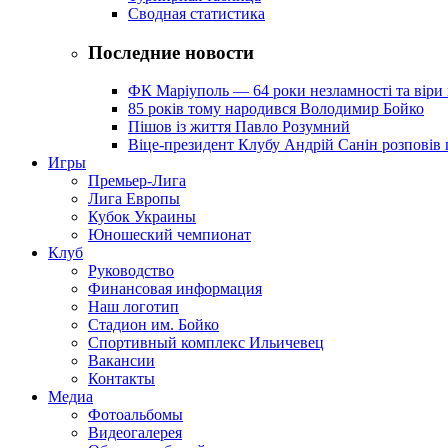
Сводная статистика
Последние новости
ФК Маріуполь — 64 роки незламності та віри 
85 років тому народився Володимир Бойко
Пішов із життя Павло Розумний
Віце-президент Клубу Андрій Санін розповів 
Игры
Премьер-Лига
Лига Европы
Кубок Украины
Юношеский чемпионат
Клуб
Руководство
Финансовая информация
Наш логотип
Стадион им. Бойко
Спортивный комплекс Ильичевец
Вакансии
Контакты
Медиа
Фотоальбомы
Видеогалерея