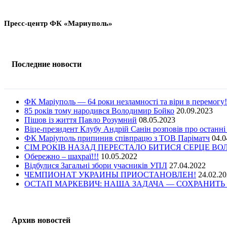
Пресс-центр ФК «Мариуполь»
Последние новости
ФК Маріуполь — 64 роки незламності та віри в перемогу!
85 років тому народився Володимир Бойко
20.09.2023
Пішов із життя Павло Розумний
08.05.2023
Віце-президент Клубу Андрій Санін розповів про останні
ФК Маріуполь припинив співпрацю з ТОВ Паріматч
04.0
СІМ РОКІВ НАЗАД ПЕРЕСТАЛО БИТИСЯ СЕРЦЕ В
Обережно – шахраї!!!
10.05.2022
Відбулися Загальні збори учасників УПЛ
27.04.2022
ЧЕМПИОНАТ УКРАИНЫ ПРИОСТАНОВЛЕН!
24.02.2
ОСТАП МАРКЕВИЧ: НАША ЗАДАЧА — СОХРАНИТЬ 
Архив новостей